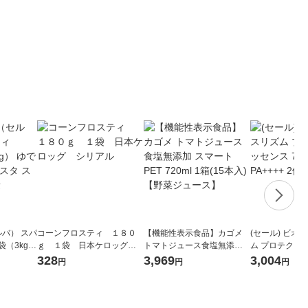
ルバ） スパ
コーンフロスティ １８０
【機能性表示食品】カゴメ
(セール) ビオレ
1袋（3kg）
ｇ １袋 日本ケロッグ
トマトジュース食塩無添加
ム プロテクトエ
パスタ ス
シリアル
スマートPET 720ml 1箱(15
g SPF50+・PA
328
3,969
3,004
円
円
円
本入)【野菜ジュース】
焼け止め