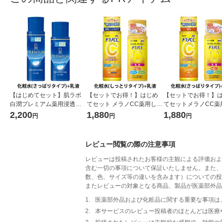
【はじめてセット】肌ラボ
【セットでお得！】はじめ
【セットでお得！】
白潤プレミアム薬用浸透美
てセット メラノCC薬用しみ
てセットメラノCC薬
白化粧水＋乳液
対策美白化粧水しっとり＋
対策美白化粧水＋乳
2,200
1,880
1,880
円
円
円
乳液
レビュー閲覧の際の注意事項
レビューは投稿されたお客様の主観による評価およ
含む一切の事項について保証いたしません。また、
数、色、サイズ等の違いを含みます）についての投
またレビューの対象となる商品、製品が医薬部外品
1.
医薬部外品および化粧品に関する重要な事項は
2.
本サービスのレビュー投稿者のほとんどは医療