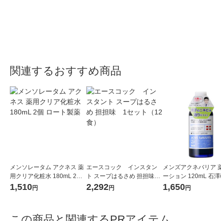
関連するおすすめ商品
メンソレータム アクネス 薬
エースコック インスタン
メンズアクネバリア 
用クリア化粧水 180mL 2個
ト スープはるさめ 担担味
ーション 120mL 石
ロート製薬
1セット（12食）
1,510
2,292
1,650
円
円
円
この商品と関連するPRアイテム