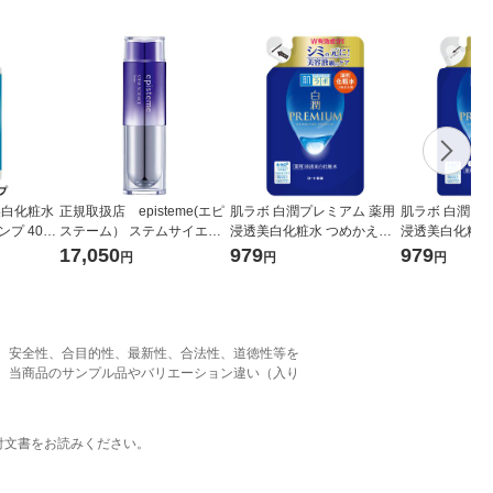
美白化粧水
正規取扱店 episteme(エピ
肌ラボ 白潤プレミアム 薬用
肌ラボ 白潤プ
プ 400
ステーム） ステムサイエン
浸透美白化粧水 つめかえ用
浸透美白化粧水
スローションc 本体 150ml
170mL ロート製薬
めかえ用 170
17,050
979
979
円
円
円
化粧水
、安全性、合目的性、最新性、合法性、道徳性等を
、当商品のサンプル品やバリエーション違い（入り
。
付文書をお読みください。