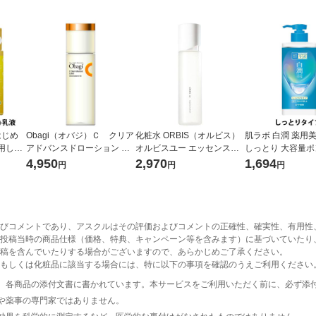
はじめ
Obagi（オバジ）Ｃ クリア
化粧水 ORBIS（オルビス）
肌ラボ 白潤 薬用
用しみ
アドバンスドローション 本
オルビスユー エッセンスロ
しっとり 大容量ポン
液
体 150ml ロート製薬
ーション ボトル入り 180mL
mL ロート製薬
4,950
2,970
1,694
円
円
円
（医薬部外品)
びコメントであり、アスクルはその評価およびコメントの正確性、確実性、有用性
投稿当時の商品仕様（価格、特典、キャンペーン等を含みます）に基づいていたり
稿を含んでいたりする場合がございますので、あらかじめご了承ください。
もしくは化粧品に該当する場合には、特に以下の事項を確認のうえご利用ください
、各商品の添付文書に書かれています。本サービスをご利用いただく前に、必ず添
や薬事の専門家ではありません。