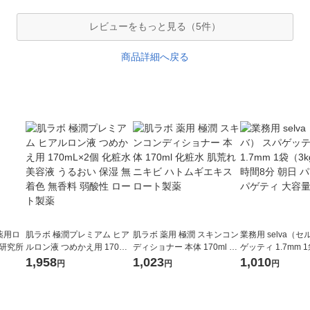
レビューをもっと見る（5件）
商品詳細へ戻る
薬用ロ
肌ラボ 極潤プレミアム ヒア
肌ラボ 薬用 極潤 スキンコン
業務用 selva（セ
澤研究所
ルロン液 つめかえ用 170mL
ディショナー 本体 170ml 化
ゲッティ 1.7mm 
×2個 化粧水 美容液 うるおい
粧水 肌荒れ ニキビ ハトムギ
ゆで時間8分 朝日 
1,958
1,023
1,010
円
円
円
保湿 無着色 無香料 弱酸性
エキス ロート製薬
パゲティ 大容量
ロート製薬