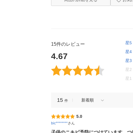
星5
15件のレビュー
星4
4.67
星3
星2
星1
15
新着順
件
5.0
bic********
さん
子供のニキビ予防につけています。つ