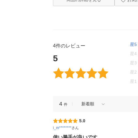
星5
4件のレビュー
星4
5
星3
星2
星1
4
新着順
件
5.0
i_m********
さん
使い勝手が良いです