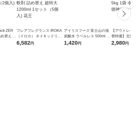
ck ZER
フレアフレグランス IROKA
アイリスフーズ 富士山の強
【アウトレット
詰め替え メ
（イロカ） ネイキッドリリ
炭酸水 ラベルレス 500ml 1
替特価】北海道
 1セット
ーの香り 柔軟剤 詰め替え 超
箱（24本入）
し 無洗米 5kg
6,582
1,420
2,980
円
円
円
 花王
特大 1200ml 1セット（5個
米 木徳神糧 オ
入) 花王