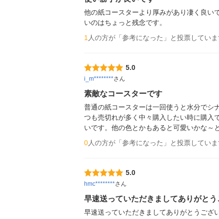
他の紙コースターより厚みがあり凄く良い
いのはちょっと残念です。
1
人の方が「参考になった」と投票していま
5.0
i_m********
さん
素敵なコースターです
普通の紙コースターは一回使うと水分でシ
つも売切れが多く中々購入したい時に購入
いです。他の色とかもあると可愛いかな～
0
人の方が「参考になった」と投票していま
5.0
hmc********
さん
早速送っていただきましてありがとう
早速送っていただきましてありがとうござ