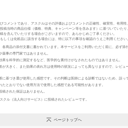
びコメントであり、アスクルはその評価およびコメントの正確性、確実性、有用性
投稿当時の商品仕様（価格、特典、キャンペーン等を含みます）に基づいていたり
稿を含んでいたりする場合がございますので、あらかじめご了承ください。
もしくは化粧品に該当する場合には、特に以下の事項を確認のうえご利用ください
、各商品の添付文書に書かれています。本サービスをご利用いただく前に、必ず添
や薬事の専門家ではありません。
効果を科学的に測定するなど、医学的な裏付けがなされたものではありません。
差が大きく、また効果の表れ方は使用時の状況によっても異なりますので、レビュ
断に基づき選び使用した感想です。その判断は医師による診断ではないため、誤っ
れたとおりでない使用方法で使用した感想である可能性があります。
投稿された保証はありません。
、アスクル（法人向けサービス）に投稿されたレビューです。
ページトップへ