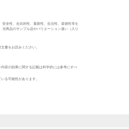
、安全性、合目的性、最新性、合法性、道徳性等を
、当商品のサンプル品やバリエーション違い（入り
。
付文書をお読みください。
ー内容の効果に関する記載は科学的には参考にすべ
ている可能性があります。