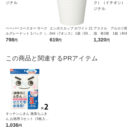
ペーパーコースター サーク
エンボスカップ ホワイト 21
アスクル アルカリ
ルグレードット 1パック（1
0ml（7オンス） 1袋（50個
池 単3形 1箱（40
00枚入） オリジナル
入）サンナップ 紙コップ
本×１０パック）（イ
798
619
1,320
円
円
円
シ） オリジナル
この商品と関連するPRアイテム
キッチンふきん 激落ちふき
ん お徳用 1セット（5枚入×2
パック） レック
1,036
円