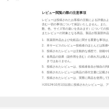
レビュー閲覧の際の注意事項
レビューは投稿されたお客様の主観による評価およ
含む一切の事項について保証いたしません。また、
数、色、サイズ等の違いを含みます）についての投
またレビューの対象となる商品、製品が医薬部外品
1.
医薬部外品および化粧品に関する重要な事項は
2.
本サービスのレビュー投稿者のほとんどは医療
3.
投稿されたレビューは主観的な感想で、効能や
4.
各商品の効果（副作用を含む）の表れ方は個人
きではありません。
5.
投稿されたレビューは、投稿者各自が独自の判
6.
投稿されたレビューは商品の添付文書に記載さ
7.
投稿されたレビューは、実際に商品を使用して
※
2012年10月1日以前に投稿されたレビューは