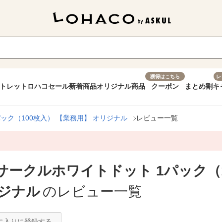
獲得はこちら
レ
トレット
ロハコセール
新着商品
オリジナル商品
クーポン
まとめ割
キ
ック（100枚入） 【業務用】 オリジナル
レビュー一覧
サークルホワイトドット 1パック（1
リジナル
のレビュー一覧
に入りに登録する