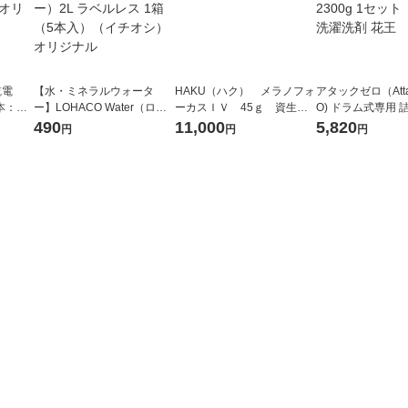
乾電
【水・ミネラルウォータ
HAKU（ハク） メラノフォ
アタックゼロ（Atta
本：４
ー】LOHACO Water（ロハ
ーカスＩＶ 45ｇ 資生
O) ドラム式専用 
チオ
コウォーター）2L ラベルレ
堂 おまけ付き
ガジャンボ 2300g
490
11,000
5,820
円
円
円
ス 1箱（5本入）（イチオ
（2個入) 洗濯洗剤
シ） オリジナル