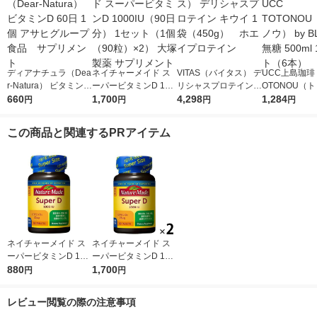
ディアナチュラ（Dea
ネイチャーメイド ス
VITAS（バイタス） デ
UCC上島珈琲 
r-Natura） ビタミンD
ーパービタミンD 100
リシャスプロテイン
OTONOU（
60日 1個 アサヒグル
660
0IU（90日分） 1セッ
1,700
キウイ 1袋（450g）
4,298
ウ） by BLAC
1,284
円
円
円
円
ープ食品 サプリメン
ト（1個（90粒）×2）
ホエイプロテイン
00ml 1セッ
ト
大塚製薬 サプリメン
この商品と関連するPRアイテム
ト
ネイチャーメイド ス
ネイチャーメイド ス
ーパービタミンD 100
ーパービタミンD 100
0IU（90日分） 1個
880
0IU（90日分） 1セッ
1,700
円
円
（90粒） 大塚製薬 サ
ト（1個（90粒）×2）
プリメント
大塚製薬 サプリメン
レビュー閲覧の際の注意事項
ト