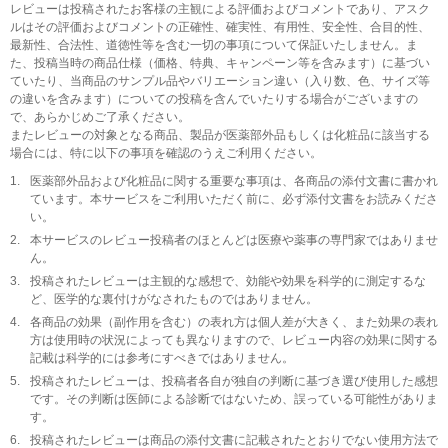
レビューは投稿されたお客様の主観による評価およびコメントであり、アスク
ルはその評価およびコメントの正確性、確実性、有用性、安全性、合目的性、
最新性、合法性、道徳性等を含む一切の事項について保証いたしません。ま
た、投稿当時の商品仕様（価格、特典、キャンペーン等を含みます）に基づい
ていたり、当商品のサンプル品やバリエーション違い（入り数、色、サイズ等
の違いを含みます）についての投稿を含んでいたりする場合がございますの
で、あらかじめご了承ください。
またレビューの対象となる商品、製品が医薬部外品もしくは化粧品に該当する
場合には、特に以下の事項を確認のうえご利用ください。
1.
医薬部外品および化粧品に関する重要な事項は、各商品の添付文書に書かれ
ています。本サービスをご利用いただく前に、必ず添付文書をお読みくださ
い。
2.
本サービスのレビュー投稿者のほとんどは医療や薬事の専門家ではありませ
ん。
3.
投稿されたレビューは主観的な感想で、効能や効果を科学的に測定するな
ど、医学的な裏付けがなされたものではありません。
4.
各商品の効果（副作用を含む）の表れ方は個人差が大きく、また効果の表れ
方は使用時の状況によっても異なりますので、レビュー内容の効果に関する
記載は科学的には参考にすべきではありません。
5.
投稿されたレビューは、投稿者各自が独自の判断に基づき選び使用した感想
です。その判断は医師による診断ではないため、誤っている可能性がありま
す。
6.
投稿されたレビューは商品の添付文書に記載されたとおりでない使用方法で