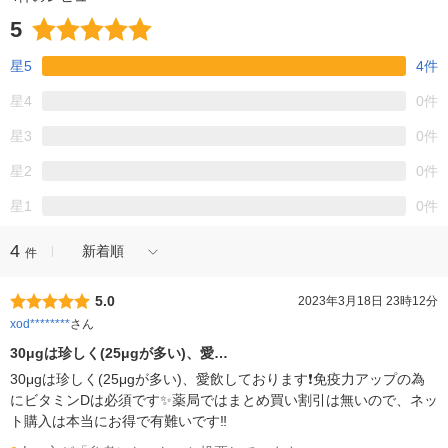
5
星5
4件
星4
0件
星3
0件
星2
0件
星1
0件
4
新着順
件
5.0
2023年3月18日 23時12分
xod********
さん
30μgは珍しく(25μgが多い)、愛…
30μgは珍しく(25μgが多い)、愛飲しております❗️免疫力アップの為
にビタミンDは必須です✨薬局ではまとめ買い割引は無いので、ネッ
ト購入は本当にお得で有難いです‼️