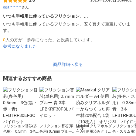
5.0
2023年10月8日 16時46分
oga********
さん
いつも手帳用に使っているフリクション。…
いつも手帳用に使っているフリクション。安く買えて重宝していま
す。
0
人の方が「参考になった」と投票しています。
参考になりました
商品詳細へ戻る
関連するおすすめ商品
フリクション替芯(多
フリクション替芯(単
Matakul クリアホルダ
フリクション
色用) 0.5mm 3色
色用) 0.7mm ブルー
ー A4 使用済みクリア
色・スリム用) 