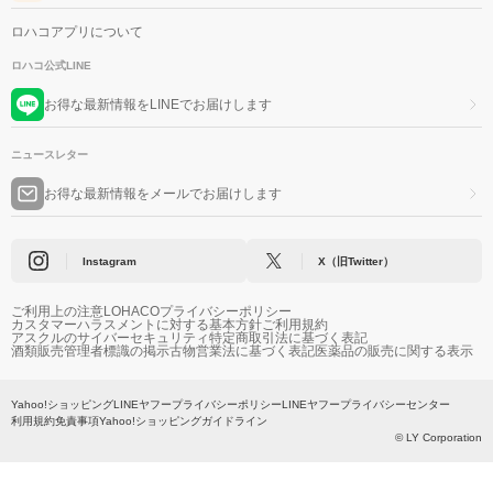
ロハコアプリについて
ロハコ公式LINE
お得な最新情報をLINEでお届けします
ニュースレター
お得な最新情報をメールでお届けします
Instagram
X（旧Twitter）
ご利用上の注意
LOHACOプライバシーポリシー
カスタマーハラスメントに対する基本方針
ご利用規約
アスクルのサイバーセキュリティ
特定商取引法に基づく表記
酒類販売管理者標識の掲示
古物営業法に基づく表記
医薬品の販売に関する表示
Yahoo!ショッピング
LINEヤフープライバシーポリシー
LINEヤフープライバシーセンター
利用規約
免責事項
Yahoo!ショッピングガイドライン
© LY Corporation