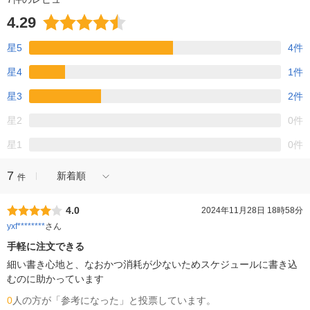
4.29
星5
4件
星4
1件
星3
2件
星2
0件
星1
0件
7
新着順
件
4.0
2024年11月28日 18時58分
yxf********
さん
手軽に注文できる
細い書き心地と、なおかつ消耗が少ないためスケジュールに書き込
むのに助かっています
0
人の方が「参考になった」と投票しています。