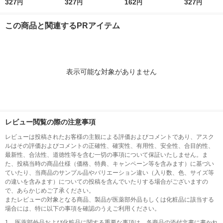
(黒・赤・青) LFBTR
327
青 3本 LFBKRF30F3L
327
ホルダーからつくった
162
mm 青 3本 
327
円
円
円
円
F30EF3C パイロッ
パイロット
再生材20%配合 1袋
RF30UF-3L
ト
（10枚入） オリジナ
ット
この商品と関連するPRアイテム
ル
表示可能な対象がありません
レビュー閲覧の際の注意事項
レビューは投稿されたお客様の主観による評価およびコメントであり、アスク
ルはその評価およびコメントの正確性、確実性、有用性、安全性、合目的性、
最新性、合法性、道徳性等を含む一切の事項について保証いたしません。ま
た、投稿当時の商品仕様（価格、特典、キャンペーン等を含みます）に基づい
ていたり、当商品のサンプル品やバリエーション違い（入り数、色、サイズ等
の違いを含みます）についての投稿を含んでいたりする場合がございますの
で、あらかじめご了承ください。
またレビューの対象となる商品、製品が医薬部外品もしくは化粧品に該当する
場合には、特に以下の事項を確認のうえご利用ください。
1.
医薬部外品および化粧品に関する重要な事項は、各商品の添付文書に書かれ