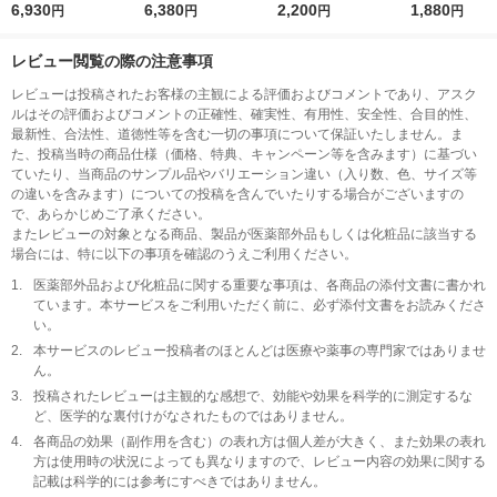
りハリ弾力のある肌に
6,930
ル うるおって明るく
6,380
用浸透美白化粧水＋乳
2,200
C薬用しみ対
1,880
円
円
円
円
なりたい方 140ml
透明感のある肌になり
液
粧水＋乳液
たい方 130ml
レビュー閲覧の際の注意事項
レビューは投稿されたお客様の主観による評価およびコメントであり、アスク
ルはその評価およびコメントの正確性、確実性、有用性、安全性、合目的性、
最新性、合法性、道徳性等を含む一切の事項について保証いたしません。ま
た、投稿当時の商品仕様（価格、特典、キャンペーン等を含みます）に基づい
ていたり、当商品のサンプル品やバリエーション違い（入り数、色、サイズ等
の違いを含みます）についての投稿を含んでいたりする場合がございますの
で、あらかじめご了承ください。
またレビューの対象となる商品、製品が医薬部外品もしくは化粧品に該当する
場合には、特に以下の事項を確認のうえご利用ください。
1.
医薬部外品および化粧品に関する重要な事項は、各商品の添付文書に書かれ
ています。本サービスをご利用いただく前に、必ず添付文書をお読みくださ
い。
2.
本サービスのレビュー投稿者のほとんどは医療や薬事の専門家ではありませ
ん。
3.
投稿されたレビューは主観的な感想で、効能や効果を科学的に測定するな
ど、医学的な裏付けがなされたものではありません。
4.
各商品の効果（副作用を含む）の表れ方は個人差が大きく、また効果の表れ
方は使用時の状況によっても異なりますので、レビュー内容の効果に関する
記載は科学的には参考にすべきではありません。