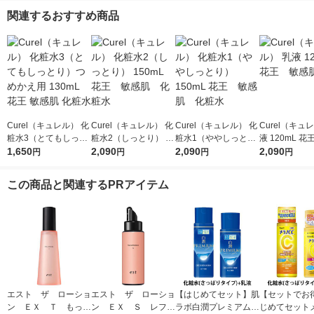
関連するおすすめ商品
Curel（キュレル） 化
Curel（キュレル） 化
Curel（キュレル） 化
Curel（キュ
粧水3（とてもしっと
粧水2（しっとり） 15
粧水1（ややしっと
液 120mL 
り）つめかえ用 130m
1,650
0mL 花王 敏感肌
2,090
り） 150mL 花王 敏
2,090
肌
2,090
円
円
円
円
L 花王 敏感肌 化粧水
化粧水
感肌 化粧水
この商品と関連するPRアイテム
エスト ザ ローショ
エスト ザ ローショ
【はじめてセット】肌
【セットでお
ン ＥＸ Ｔ もっち
ン ＥＸ Ｓ レフィ
ラボ白潤プレミアム薬
じめてセット