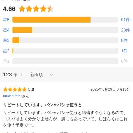
4.66
星5
91件
星4
23件
星3
8件
星2
1件
星1
0件
123
新着順
件
5.0
2025年6月29日 0時13分
mee********
さん
リピートしています。バシャバシャ使うと…
リピートしています。バシャバシャ使うと結構すぐなくなるので、
コスパはよく分かりませんが、肌にもあっていて、しばらくはこれ
を使う予定です。