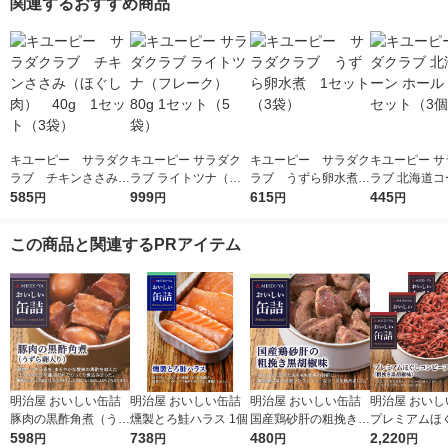
関連するおすすめ商品
キユーピー サラダク
キユーピー サラダク
キユーピー サラダク
キユーピー サ
ラブ チキンささみ
ラブ ライトツナ（フ
ラブ うずら卵水煮
ラブ 北海道コ
（ほぐし肉） 40g
585
レーク） 80g 1セット
999
1セット（3袋）
615
ール 50g 1
445
円
円
円
円
1セット（3袋）
（5袋）
個）
この商品と関連するPRアイテム
明治屋 おいしい缶詰
明治屋 おいしい缶詰
明治屋 おいしい缶詰
明治屋 おいし
豚肉の黒酢角煮（うず
燻製とろ鮭ハラス 1個
国産鶏砂肝の粗挽き黒
プレミアムほ
ら卵入り） 1個
598
738
胡椒味 1個
480
ビーフ 1セッ
2,220
円
円
円
円