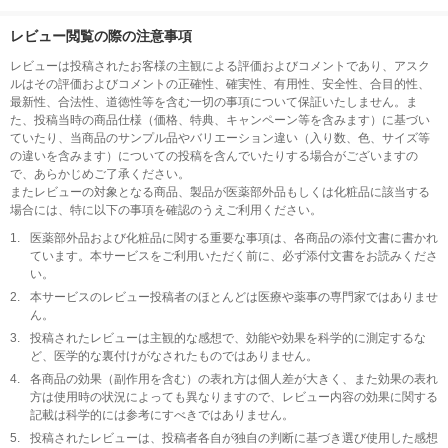
缶）
レビュー閲覧の際の注意事項
レビューは投稿されたお客様の主観による評価およびコメントであり、アスク
ルはその評価およびコメントの正確性、確実性、有用性、安全性、合目的性、
最新性、合法性、道徳性等を含む一切の事項について保証いたしません。ま
た、投稿当時の商品仕様（価格、特典、キャンペーン等を含みます）に基づい
ていたり、当商品のサンプル品やバリエーション違い（入り数、色、サイズ等
の違いを含みます）についての投稿を含んでいたりする場合がございますの
で、あらかじめご了承ください。
またレビューの対象となる商品、製品が医薬部外品もしくは化粧品に該当する
場合には、特に以下の事項を確認のうえご利用ください。
1.
医薬部外品および化粧品に関する重要な事項は、各商品の添付文書に書かれ
ています。本サービスをご利用いただく前に、必ず添付文書をお読みくださ
い。
2.
本サービスのレビュー投稿者のほとんどは医療や薬事の専門家ではありませ
ん。
3.
投稿されたレビューは主観的な感想で、効能や効果を科学的に測定するな
ど、医学的な裏付けがなされたものではありません。
4.
各商品の効果（副作用を含む）の表れ方は個人差が大きく、また効果の表れ
方は使用時の状況によっても異なりますので、レビュー内容の効果に関する
記載は科学的には参考にすべきではありません。
5.
投稿されたレビューは、投稿者各自が独自の判断に基づき選び使用した感想