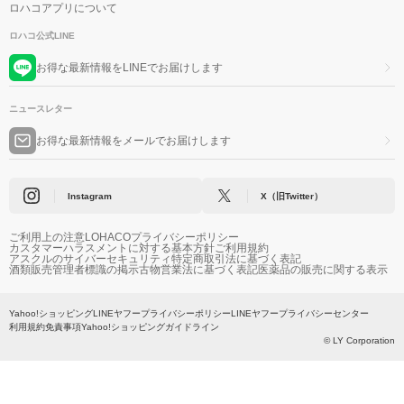
ロハコアプリについて
ロハコ公式LINE
お得な最新情報をLINEでお届けします
ニュースレター
お得な最新情報をメールでお届けします
Instagram
X（旧Twitter）
ご利用上の注意
LOHACOプライバシーポリシー
カスタマーハラスメントに対する基本方針
ご利用規約
アスクルのサイバーセキュリティ
特定商取引法に基づく表記
酒類販売管理者標識の掲示
古物営業法に基づく表記
医薬品の販売に関する表示
Yahoo!ショッピング
LINEヤフープライバシーポリシー
LINEヤフープライバシーセンター
利用規約
免責事項
Yahoo!ショッピングガイドライン
© LY Corporation