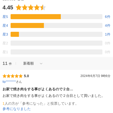
4.45
星5
6件
星4
4件
星3
1件
星2
0件
星1
0件
11
新着順
件
5.0
2024年6月7日 9時6分
tip********
さん
お家で焼き肉をする事がよくあるので２台…
お家で焼き肉をする事がよくあるので２台目として買いました。
1
人の方が「参考になった」と投票しています。
参考になりました