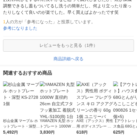
調整できるし蓋もついてるし洗うの簡単だし、何より立ったり座っ
たりしなくて良いのが楽でした。早く買えばよかったです笑
1
人の方が「参考になった」と投票しています。
参考になりました
レビューをもっと見る（1件）
商品詳細へ戻る
関連するおすすめ商品
杉山金属 マーブル ホ
YAMAZEN 丸型 ホッ
AXE（アックス）男性
【アウトレッ
ットプレート・深型 K
トプレート 1000W 直
用 ボディスプレー フ
ス食品 68G
S-2728 1個
5,492
径約26cm 自立式フタ
3,830
レグランス キロ アク
618
焼もろこしこど
625
円
円
円
円