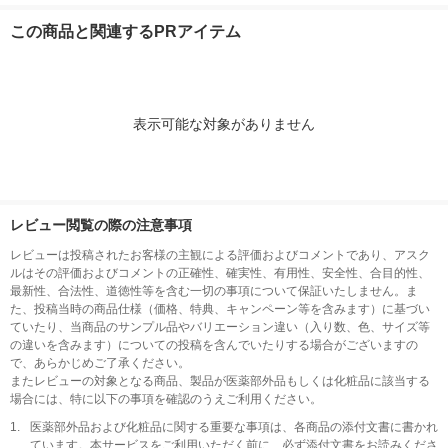
フッ素加工 着脱式 YH
アグリーンの香り 60g
826 1セット(1
L-S100(B) 1台
1個 ユニリーバ
この商品と関連するPRアイテム
表示可能な対象がありません
レビュー閲覧の際の注意事項
レビューは投稿されたお客様の主観による評価およびコメントであり、アスク
ルはその評価およびコメントの正確性、確実性、有用性、安全性、合目的性、
最新性、合法性、道徳性等を含む一切の事項について保証いたしません。ま
た、投稿当時の商品仕様（価格、特典、キャンペーン等を含みます）に基づい
ていたり、当商品のサンプル品やバリエーション違い（入り数、色、サイズ等
の違いを含みます）についての投稿を含んでいたりする場合がございますの
で、あらかじめご了承ください。
またレビューの対象となる商品、製品が医薬部外品もしくは化粧品に該当する
場合には、特に以下の事項を確認のうえご利用ください。
1.
医薬部外品および化粧品に関する重要な事項は、各商品の添付文書に書かれ
ています。本サービスをご利用いただく前に、必ず添付文書をお読みくださ