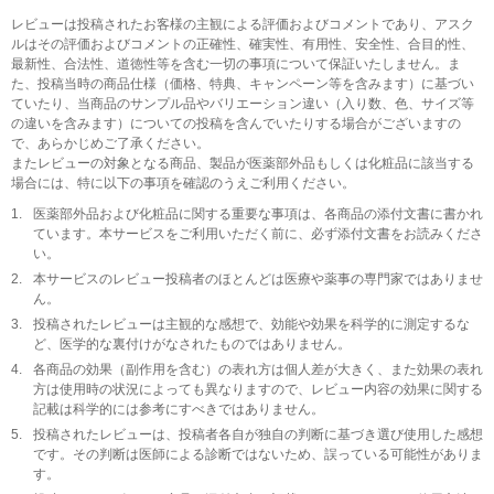
レビューは投稿されたお客様の主観による評価およびコメントであり、アスク
ルはその評価およびコメントの正確性、確実性、有用性、安全性、合目的性、
最新性、合法性、道徳性等を含む一切の事項について保証いたしません。ま
た、投稿当時の商品仕様（価格、特典、キャンペーン等を含みます）に基づい
ていたり、当商品のサンプル品やバリエーション違い（入り数、色、サイズ等
の違いを含みます）についての投稿を含んでいたりする場合がございますの
で、あらかじめご了承ください。
またレビューの対象となる商品、製品が医薬部外品もしくは化粧品に該当する
場合には、特に以下の事項を確認のうえご利用ください。
1.
医薬部外品および化粧品に関する重要な事項は、各商品の添付文書に書かれ
ています。本サービスをご利用いただく前に、必ず添付文書をお読みくださ
い。
2.
本サービスのレビュー投稿者のほとんどは医療や薬事の専門家ではありませ
ん。
3.
投稿されたレビューは主観的な感想で、効能や効果を科学的に測定するな
ど、医学的な裏付けがなされたものではありません。
4.
各商品の効果（副作用を含む）の表れ方は個人差が大きく、また効果の表れ
方は使用時の状況によっても異なりますので、レビュー内容の効果に関する
記載は科学的には参考にすべきではありません。
5.
投稿されたレビューは、投稿者各自が独自の判断に基づき選び使用した感想
です。その判断は医師による診断ではないため、誤っている可能性がありま
す。