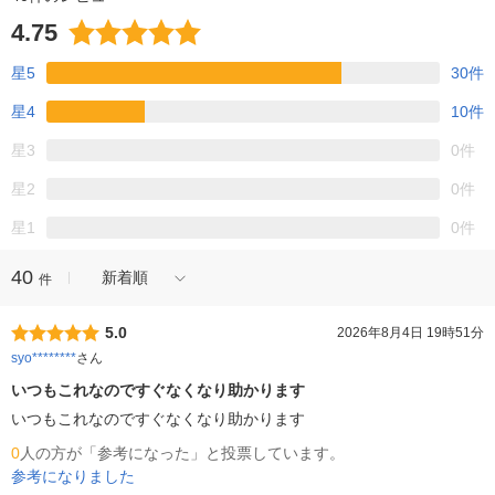
4.75
星5
30件
星4
10件
星3
0件
星2
0件
星1
0件
40
新着順
件
5.0
2026年8月4日 19時51分
syo********
さん
いつもこれなのですぐなくなり助かります
0
人の方が「参考になった」と投票しています。
参考になりました