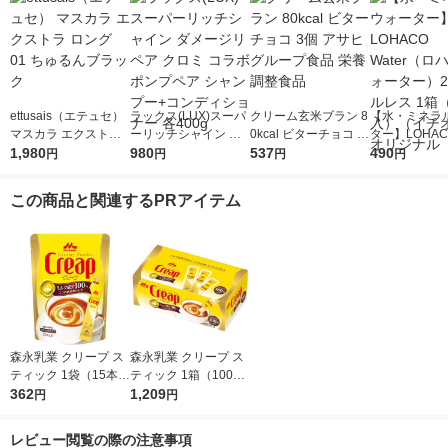
ettusais（エテュセ）
ラックス(LUX)スーパ
クリーム玄米ブラン 8
【水・ミネラ
マスカラ エクストラ
ーリッチシャイン ダ
0kcal ビターチョコ 3
ター】LOHACO
ロング 01 ちゅるんブ
1,980
メージリペア クロミ
980
個 アサヒグループ食
537
r（ロハコウォ
490
円
円
円
円
ラック
コラボ ポンプペア シ
品 栄養調整食品
ー）2L ラベル
ャンプー+コンディシ
箱（5本入）
この商品と関連するPRアイテム
ョナー 各400g
シ） オリジナ
森永乳業 クリープ ス
森永乳業 クリープ ス
ティック 1袋（15本
ティック 1箱（100本
入）クリーミーパウダ
362
入）クリーミーパウダ
1,209
円
円
ー コーヒーミルク ス
ー コーヒーミルク ス
ティックタイプ
ティックタイプ（イチ
レビュー閲覧の際の注意事項
オシ）