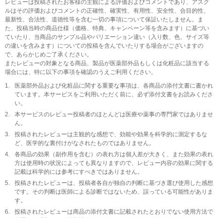
レビューは投稿されたお客様の主観による評価およびコメントであり、アスク
ルはその評価およびコメントの正確性、確実性、有用性、安全性、合目的性、
最新性、合法性、道徳性等を含む一切の事項について保証いたしません。ま
た、投稿当時の商品仕様（価格、特典、キャンペーン等を含みます）に基づい
ていたり、当商品のサンプル品やバリエーション違い（入り数、色、サイズ等
の違いを含みます）についての投稿を含んでいたりする場合がございますの
で、あらかじめご了承ください。
またレビューの対象となる商品、製品が医薬部外品もしくは化粧品に該当する
場合には、特に以下の事項を確認のうえご利用ください。
1.
医薬部外品および化粧品に関する重要な事項は、各商品の添付文書に書かれ
ています。本サービスをご利用いただく前に、必ず添付文書をお読みくださ
い。
2.
本サービスのレビュー投稿者のほとんどは医療や薬事の専門家ではありませ
ん。
3.
投稿されたレビューは主観的な感想で、効能や効果を科学的に測定するな
ど、医学的な裏付けがなされたものではありません。
4.
各商品の効果（副作用を含む）の表れ方は個人差が大きく、また効果の表れ
方は使用時の状況によっても異なりますので、レビュー内容の効果に関する
記載は科学的には参考にすべきではありません。
5.
投稿されたレビューは、投稿者各自が独自の判断に基づき選び使用した感想
です。その判断は医師による診断ではないため、誤っている可能性がありま
す。
6.
投稿されたレビューは商品の添付文書に記載されたとおりでない使用方法で