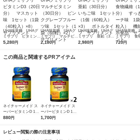
UHA味覚糖 UHAグ
UHA味覚糖 UHAグ
UHA味覚糖 UHAグ
UHA味覚糖 
ミサプリ ビタミンD
ミサプリ マルチビタ
ミサプリ 亜鉛（30
ミサプリ 食
3（20日分） マスカ
5,280
ミン（30日分） ピ
2,180
日分） いちご味 1
2,980
（14日分） 
720
円
円
円
円
ット味 1セット（1
ンクグレープフルーツ
セット（1個（60粒
りピーチ味 1
袋（40粒入）×8）
味 1セット（1袋（6
入）×3） ボトルタ
粒入） 機能
この商品と関連するPRアイテム
サプリメント
0粒）×2） サプリメ
イプ サプリメント
品 サプリメ
ント
ネイチャーメイド ス
ネイチャーメイド ス
ーパービタミンD 100
ーパービタミンD 100
0IU（90日分） 1個
880
0IU（90日分） 1セッ
1,700
円
円
（90粒） 大塚製薬 サ
ト（1個（90粒）×2）
プリメント
大塚製薬 サプリメン
レビュー閲覧の際の注意事項
ト