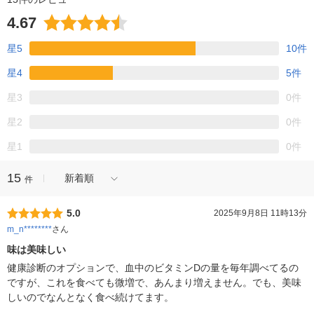
4.67
星5
10件
星4
5件
星3
0件
星2
0件
星1
0件
15
新着順
件
5.0
2025年9月8日 11時13分
m_n********
さん
味は美味しい
健康診断のオプションで、血中のビタミンDの量を毎年調べてるの
ですが、これを食べても微増で、あんまり増えません。でも、美味
しいのでなんとなく食べ続けてます。