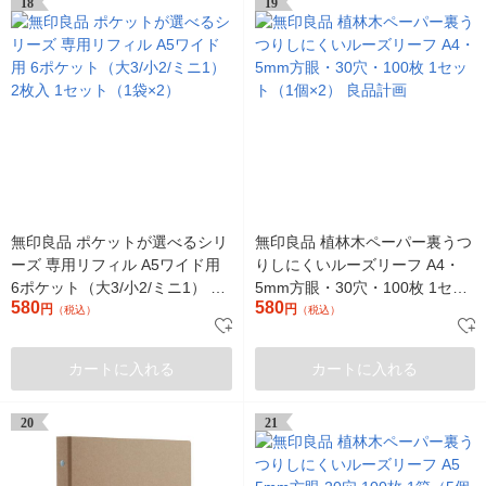
18
19
無印良品 ポケットが選べるシリ
無印良品 植林木ペーパー裏うつ
ーズ 専用リフィル A5ワイド用
りしにくいルーズリーフ A4・
6ポケット（大3/小2/ミニ1） 2
5mm方眼・30穴・100枚 1セッ
580
580
枚入 1セット（1袋×2）
円
ト（1個×2） 良品計画
円
（税込）
（税込）
カートに入れる
カートに入れる
20
21