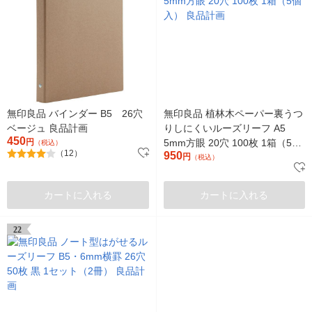
無印良品 バインダー B5 26穴
無印良品 植林木ペーパー裏うつ
ベージュ 良品計画
りしにくいルーズリーフ A5
450
円
5mm方眼 20穴 100枚 1箱（5個
（税込）
（12）
950
入） 良品計画
円
（税込）
カートに入れる
カートに入れる
22