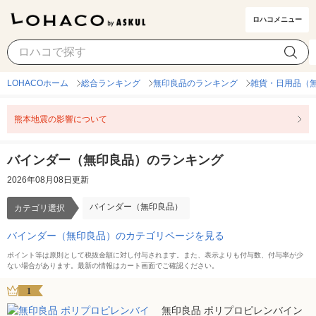
ロハコメニュー
バインダー（無印良品）
カテゴリ選択
LOHACOホーム
総合ランキング
無印良品のランキング
雑貨・日用品（
熊本地震の影響について
バインダー（無印良品）のランキング
2026年08月08日更新
バインダー（無印良品）
カテゴリ選択
バインダー（無印良品）のカテゴリページを見る
ポイント等は原則として税抜金額に対し付与されます。また、表示よりも付与数、付与率が少
ない場合があります。最新の情報はカート画面でご確認ください。
1
無印良品 ポリプロピレンバイン