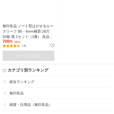
無印良品 ノート型はがせるルー
ズリーフ B5・6mm横罫 26穴
50枚 黒 1セット（2冊） 良品計
700
画
円
（税込）
（3）
カートに入れる
カテゴリ別ランキング
総合ランキング
無印良品
雑貨・日用品（無印良品）