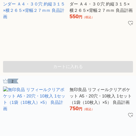
ダー Ａ４・３０穴 約縦３１５×
横２６５×背幅２７ｍｍ 良品計画
550
円
（税込）
カートに入れる
2
無印良品 リフィールクリアポケ
ット A5・20穴・10枚入 1セット
（1袋（10枚入）×5） 良品計画
750
円
（税込）