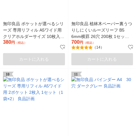
無印良品 ポケットが選べるシリ
無印良品 植林木ペーパー裏うつ
ーズ 専用リフィル A5ワイド用
りしにくいルーズリーフ B5
クリアホルダーサイズ 10枚入 1
6mm横罫 26穴 200枚 1セット
380
700
セット（1袋×2） 良品計画
円
（2袋） 良品計画
円
（税込）
（税込）
（14）
カートに入れる
カートに入れる
10
11