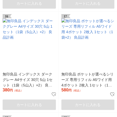
カートに入れる
カートに入れる
16
17
無印良品 インデックス ダーク
無印良品 ポケットが選べるシリ
グレー A4サイズ 30穴 5山 1セ
ーズ 専用リフィル A5ワイド用
ット（1袋（5山入）×2） 良品
4ポケット 2枚入 1セット（1袋
380
580
計画
円
×2） 良品計画
円
（税込）
（税込）
カートに入れる
カートに入れる