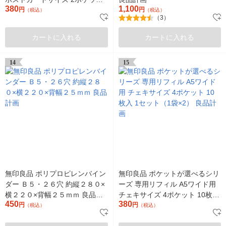
380
1,100
10枚入 1セット（1袋×2）
円
円
（税込）
（税込）
（3）
カートに入れる
カートに入れる
14
15
無印良品 ポリプロピレンバイン
無印良品 ポケットが選べるシリ
ダー Ｂ５・２６穴 約縦２８０×
ーズ 専用リフィル A5ワイド用
横２２０×背幅２５ｍｍ 良品計
チェキサイズ 4ポケット 10枚入
450
380
画
円
1セット（1袋×2） 良品計画
円
（税込）
（税込）