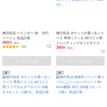
無印良品 バインダー A5 20穴
無印良品 ポケットが選べるシリ
ベージュ 良品計画
ーズ 専用リフィル A5ワイド用
450
円
トレーディングカードサイズ 4
（税込）
（10）
380
ポケット10枚入 1セット（1袋
円
（税込）
×2）
カートに入れる
カートに入れる
8
9