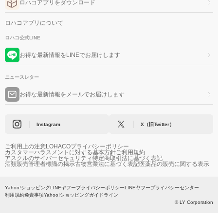
ロハコアプリをダウンロード
ロハコアプリについて
ロハコ公式LINE
お得な最新情報をLINEでお届けします
ニュースレター
お得な最新情報をメールでお届けします
Instagram
X（旧Twitter）
ご利用上の注意
LOHACOプライバシーポリシー
カスタマーハラスメントに対する基本方針
ご利用規約
アスクルのサイバーセキュリティ
特定商取引法に基づく表記
酒類販売管理者標識の掲示
古物営業法に基づく表記
医薬品の販売に関する表示
Yahoo!ショッピング
LINEヤフープライバシーポリシー
LINEヤフープライバシーセンター
利用規約
免責事項
Yahoo!ショッピングガイドライン
© LY Corporation