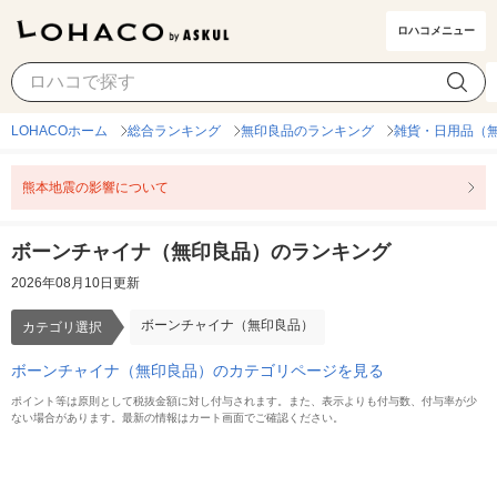
ロハコメニュー
ボーンチャイナ（無印良品）
カテゴリ選択
LOHACOホーム
総合ランキング
無印良品のランキング
雑貨・日用品（
熊本地震の影響について
ボーンチャイナ（無印良品）のランキング
2026年08月10日更新
ボーンチャイナ（無印良品）
カテゴリ選択
ボーンチャイナ（無印良品）のカテゴリページを見る
ポイント等は原則として税抜金額に対し付与されます。また、表示よりも付与数、付与率が少
ない場合があります。最新の情報はカート画面でご確認ください。