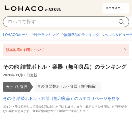
ロハコメニュー
その他 詰替ボトル・容器（無印良品）
カテゴリ選択
LOHACOホーム
総合ランキング
無印良品のランキング
ヘルス＆ビュー
熊本地震の影響について
その他 詰替ボトル・容器（無印良品）のランキング
2026年08月08日更新
その他 詰替ボトル・容器（無印良品）
カテゴリ選択
その他 詰替ボトル・容器（無印良品）のカテゴリページを見る
ポイント等は原則として税抜金額に対し付与されます。また、表示よりも付与数、付与率が少
ない場合があります。最新の情報はカート画面でご確認ください。