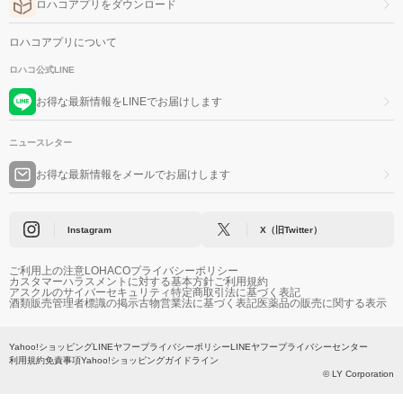
ロハコアプリをダウンロード
ロハコアプリについて
ロハコ公式LINE
お得な最新情報をLINEでお届けします
ニュースレター
お得な最新情報をメールでお届けします
Instagram
X（旧Twitter）
ご利用上の注意
LOHACOプライバシーポリシー
カスタマーハラスメントに対する基本方針
ご利用規約
アスクルのサイバーセキュリティ
特定商取引法に基づく表記
酒類販売管理者標識の掲示
古物営業法に基づく表記
医薬品の販売に関する表示
Yahoo!ショッピング
LINEヤフープライバシーポリシー
LINEヤフープライバシーセンター
利用規約
免責事項
Yahoo!ショッピングガイドライン
© LY Corporation