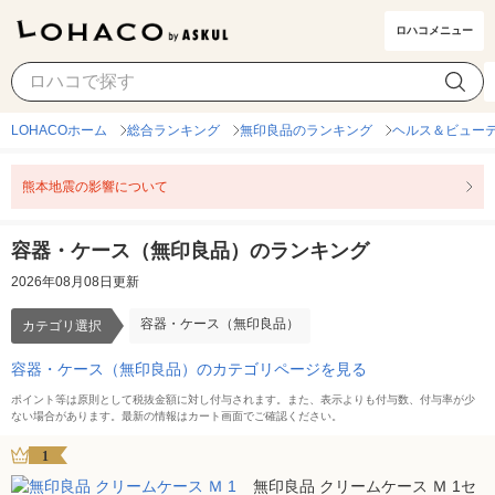
ロハコメニュー
容器・ケース（無印良品）
カテゴリ選択
LOHACOホーム
総合ランキング
無印良品のランキング
ヘルス＆ビュー
熊本地震の影響について
容器・ケース（無印良品）のランキング
2026年08月08日更新
容器・ケース（無印良品）
カテゴリ選択
容器・ケース（無印良品）のカテゴリページを見る
ポイント等は原則として税抜金額に対し付与されます。また、表示よりも付与数、付与率が少
ない場合があります。最新の情報はカート画面でご確認ください。
1
無印良品 クリームケース Ｍ 1セ