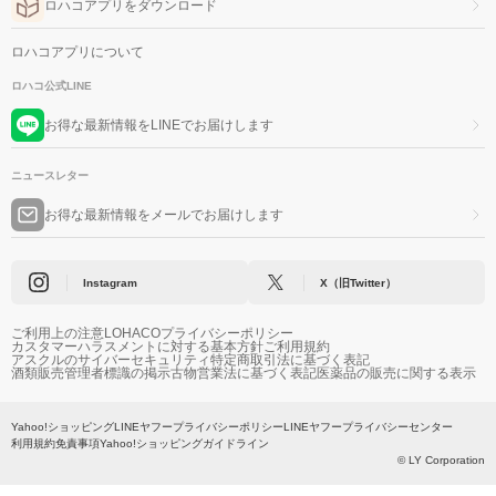
ロハコアプリをダウンロード
ロハコアプリについて
ロハコ公式LINE
お得な最新情報をLINEでお届けします
ニュースレター
お得な最新情報をメールでお届けします
Instagram
X（旧Twitter）
ご利用上の注意
LOHACOプライバシーポリシー
カスタマーハラスメントに対する基本方針
ご利用規約
アスクルのサイバーセキュリティ
特定商取引法に基づく表記
酒類販売管理者標識の掲示
古物営業法に基づく表記
医薬品の販売に関する表示
Yahoo!ショッピング
LINEヤフープライバシーポリシー
LINEヤフープライバシーセンター
利用規約
免責事項
Yahoo!ショッピングガイドライン
© LY Corporation