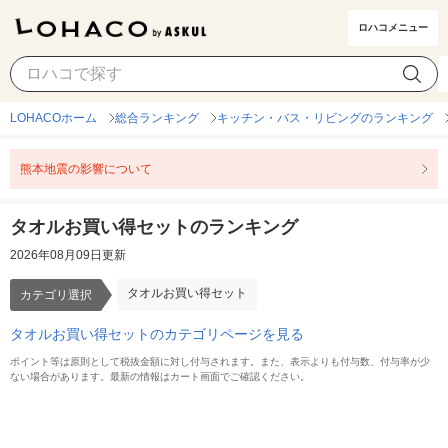
ロハコメニュー
タオルお買い得セット
カテゴリ選択
LOHACOホーム
総合ランキング
キッチン・バス・リビングのランキング
熊本地震の影響について
タオルお買い得セットのランキング
2026年08月09日更新
タオルお買い得セット
カテゴリ選択
タオルお買い得セットのカテゴリページを見る
ポイント等は原則として税抜金額に対し付与されます。また、表示よりも付与数、付与率が少
ない場合があります。最新の情報はカート画面でご確認ください。