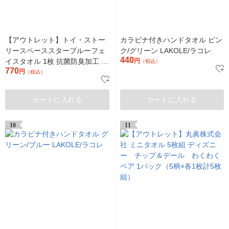
【アウトレット】トイ・ストー
カラビナ付きハンドタオル ピン
リースペーススターブルーフェ
ク/グリーン LAKOLE/ラコレ
440
イスタオル 1枚 抗菌防臭加工 丸
円
（税込）
770
眞
円
（税込）
カートに入れる
カートに入れる
10
11