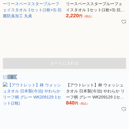
リースペーススターブルーフェ
イスタオル 1セット(1枚×3) 抗菌
2,220
防臭加工 丸眞
円
（税込）
カートに入れる
2
【アウトレット】林 ウォッシュ
タオル 日本製(今治) やわらか リ
ーフ柄 グレー WK209129 1セッ
840
ト(2枚)
円
（税込）