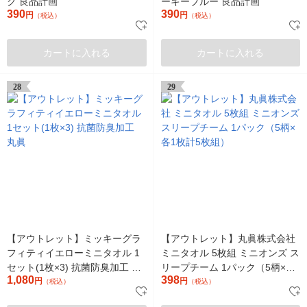
ク 良品計画
ーキーブルー 良品計画
390
390
円
円
（税込）
（税込）
カートに入れる
カートに入れる
28
29
【アウトレット】ミッキーグラ
【アウトレット】丸眞株式会社
フィティイエローミニタオル 1
ミニタオル 5枚組 ミニオンズ ス
セット(1枚×3) 抗菌防臭加工 丸
リープチーム 1パック（5柄×各
1,080
398
眞
円
1枚計5枚組）
円
（税込）
（税込）