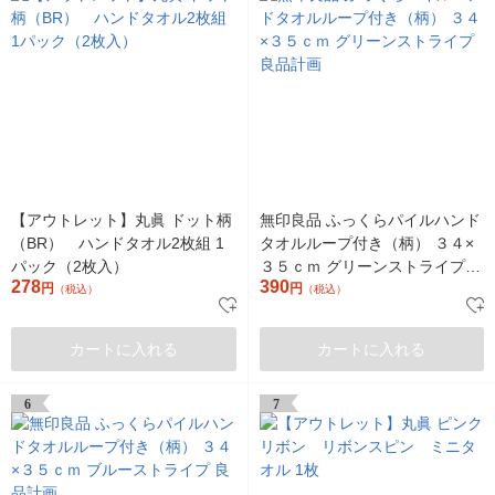
【アウトレット】丸眞 ドット柄
無印良品 ふっくらパイルハンド
（BR） ハンドタオル2枚組 1
タオルループ付き（柄） ３４×
パック（2枚入）
３５ｃｍ グリーンストライプ
278
390
円
良品計画
円
（税込）
（税込）
カートに入れる
カートに入れる
6
7