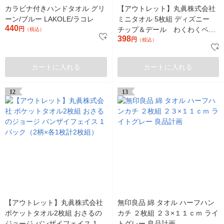
カラビナ付きハンドタオル グリ
【アウトレット】丸眞株式会社
ーン/ブルー LAKOLE/ラコレ
ミニタオル 5枚組 ディズニー
440
円
チップ＆デール わくわくペア
（税込）
398
1パック（5柄×各1枚計5枚組）
円
（税込）
カートに入れる
カートに入れる
12
13
【アウトレット】丸眞株式会社
無印良品 綿 タオル ハーフハン
ポケットタオル2枚組 おさるの
カチ ２枚組 ２３×１１ｃｍ ライ
ジョージ バンザイフェイス 1パ
トグレー 良品計画