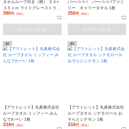
タオルループ付き（柄） ３４×
バーバパパ バーバパパファミ
３５ｃｍ ライトグレーストライ
リー キャリータオル 1枚
390
350
プ 良品計画
円
円
（税込）
（税込）
カートに入れる
カートに入れる
42
43
【アウトレット】丸眞株式会社
【アウトレット】丸眞株式会社
ループタオル ミッフィー みん
ループタオル シナモロール お
なでわーい 1枚
そらとシナモン 1枚
334
334
円
円
（税込）
（税込）