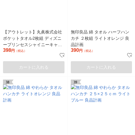
【アウトレット】丸眞株式会社
無印良品 綿 タオル ハーフハン
ポケットタオル2枚組 ディズニ
カチ ２枚組 ライトオレンジ 良
ープリンセスシャイニーキャッ
品計画
398
390
スル 1パック（2柄×各1枚計2枚
円
円
（税込）
（税込）
組）
カートに入れる
カートに入れる
38
39