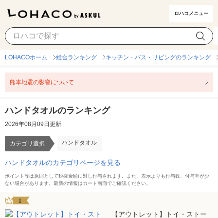
ロハコメニュー
ハンドタオル
カテゴリ選択
LOHACOホーム
総合ランキング
キッチン・バス・リビングのランキング
熊本地震の影響について
ハンドタオルのランキング
2026年08月09日更新
ハンドタオル
カテゴリ選択
ハンドタオルのカテゴリページを見る
ポイント等は原則として税抜金額に対し付与されます。また、表示よりも付与数、付与率が少
ない場合があります。最新の情報はカート画面でご確認ください。
1
【アウトレット】トイ・ストー