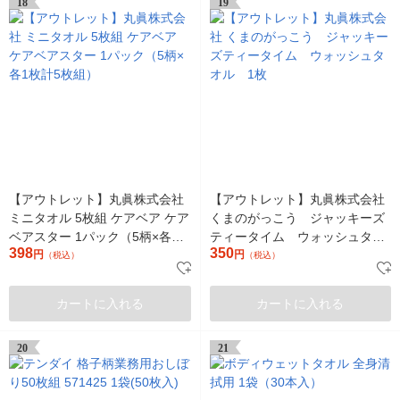
18
19
【アウトレット】丸眞株式会社
【アウトレット】丸眞株式会社
ミニタオル 5枚組 ケアベア ケア
くまのがっこう ジャッキーズ
ベアスター 1パック（5柄×各1
ティータイム ウォッシュタオ
398
350
枚計5枚組）
円
ル 1枚
円
（税込）
（税込）
カートに入れる
カートに入れる
20
21