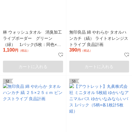
林 ウォッシュタオル 消臭加工
無印良品 綿 やわらか タオルハ
ライブボーダー グリーン
ンカチ（縞） ライトオレンジス
（緑） 1パック(5枚：同色×5
トライプ 良品計画
1,100
390
枚)
円
円
（税込）
（税込）
カートに入れる
カートに入れる
52
53