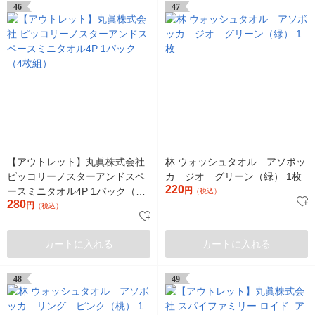
46
47
【アウトレット】丸眞株式会社
林 ウォッシュタオル アソボッ
ピッコリーノスターアンドスペ
カ ジオ グリーン（緑） 1枚
220
ースミニタオル4P 1パック（4
円
（税込）
280
枚組）
円
（税込）
カートに入れる
カートに入れる
48
49