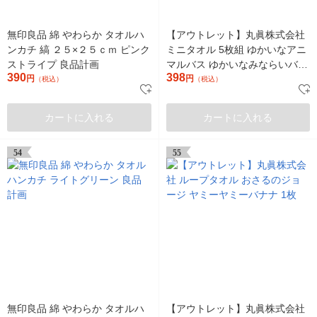
無印良品 綿 やわらか タオルハ
【アウトレット】丸眞株式会社
ンカチ 縞 ２５×２５ｃｍ ピンク
ミニタオル 5枚組 ゆかいなアニ
ストライプ 良品計画
マルバス ゆかいなみならいバス
390
398
円
1パック（5柄×各1枚計5枚組）
円
（税込）
（税込）
カートに入れる
カートに入れる
54
55
無印良品 綿 やわらか タオルハ
【アウトレット】丸眞株式会社