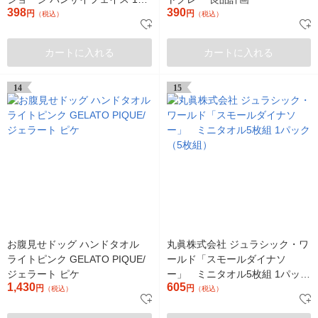
398
390
ック（2柄×各1枚計2枚組）
円
円
（税込）
（税込）
カートに入れる
カートに入れる
14
15
お腹見せドッグ ハンドタオル
丸眞株式会社 ジュラシック・ワ
ライトピンク GELATO PIQUE/
ールド「スモールダイナソ
ジェラート ピケ
ー」 ミニタオル5枚組 1パック
1,430
605
円
（5枚組）
円
（税込）
（税込）