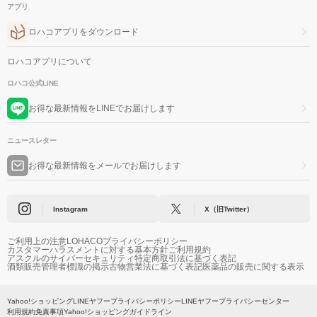
アプリ
ロハコアプリをダウンロード
ロハコアプリについて
ロハコ公式LINE
お得な最新情報をLINEでお届けします
ニュースレター
お得な最新情報をメールでお届けします
Instagram
X（旧Twitter）
ご利用上の注意
LOHACOプライバシーポリシー
カスタマーハラスメントに対する基本方針
ご利用規約
アスクルのサイバーセキュリティ
特定商取引法に基づく表記
酒類販売管理者標識の掲示
古物営業法に基づく表記
医薬品の販売に関する表示
Yahoo!ショッピング
LINEヤフープライバシーポリシー
LINEヤフープライバシーセンター
利用規約
免責事項
Yahoo!ショッピングガイドライン