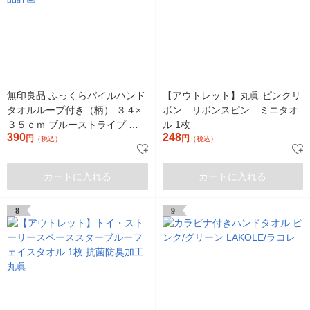
無印良品 ふっくらパイルハンド
【アウトレット】丸眞 ピンクリ
タオルループ付き（柄） ３４×
ボン リボンスピン ミニタオ
３５ｃｍ ブルーストライプ 良
ル 1枚
390
248
品計画
円
円
（税込）
（税込）
カートに入れる
カートに入れる
8
9