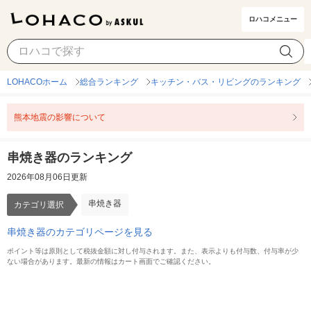
ロハコメニュー
串焼き器
カテゴリ選択
LOHACOホーム
総合ランキング
キッチン・バス・リビングのランキング
熊本地震の影響について
串焼き器のランキング
2026年08月06日更新
串焼き器
カテゴリ選択
串焼き器のカテゴリページを見る
ポイント等は原則として税抜金額に対し付与されます。また、表示よりも付与数、付与率が少
ない場合があります。最新の情報はカート画面でご確認ください。