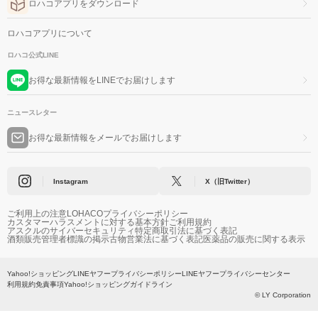
ロハコアプリをダウンロード
ロハコアプリについて
ロハコ公式LINE
お得な最新情報をLINEでお届けします
ニュースレター
お得な最新情報をメールでお届けします
Instagram
X（旧Twitter）
ご利用上の注意
LOHACOプライバシーポリシー
カスタマーハラスメントに対する基本方針
ご利用規約
アスクルのサイバーセキュリティ
特定商取引法に基づく表記
酒類販売管理者標識の掲示
古物営業法に基づく表記
医薬品の販売に関する表示
Yahoo!ショッピング
LINEヤフープライバシーポリシー
LINEヤフープライバシーセンター
利用規約
免責事項
Yahoo!ショッピングガイドライン
© LY Corporation