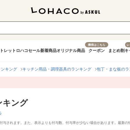
獲得はこちら
レ
トレット
ロハコセール
新着商品
オリジナル商品
クーポン
まとめ割
キ
ランキング
キッチン用品・調理器具のランキング
包丁・まな板のラ
ンキング
る
付与されます。また、表示よりも付与数、付与率が少ない場合があります。最新の