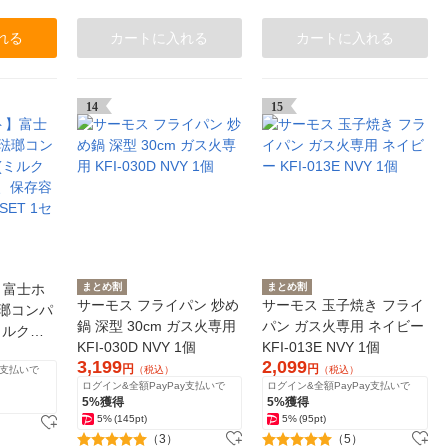
れる
カートに入れる
カートに入れる
14
15
】富士ホ
まとめ割
まとめ割
サーモス フライパン 炒め
サーモス 玉子焼き フライ
琺瑯コンパ
鍋 深型 30cm ガス火専用
パン ガス火専用 ネイビー
ミルクパ
KFI-030D NVY 1個
KFI-013E NVY 1個
、保存容器
3,199
2,099
円
円
y支払いで
（税込）
（税込）
SET 1セッ
ログイン&全額PayPay支払いで
ログイン&全額PayPay支払いで
5%獲得
5%獲得
5%
(145pt)
5%
(95pt)
（3）
（5）