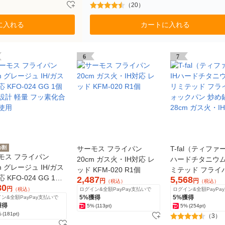
（20）
に入れる
カートに入れる
6
7
め割
サーモス フライパン
T-fal（ティファ
モス フライパン
20cm ガス火・IH対応 レ
ハードチタニウム
m グレージュ IH/ガス
ッド KFM-020 R1個
ミテッド フライ
 KFO-024 GG 1個
2,487
5,568
ックパン 炒め鍋
円
円
（税込）
（税込）
80
設計 軽量 フッ素化合
円
（税込）
ログイン&全額PayPay支払いで
ログイン&全額PayPa
28cm ガス火・I
5%獲得
5%獲得
ン&全額PayPay支払いで
使用
獲得
5%
(113pt)
5%
(254pt)
%
(181pt)
（3）