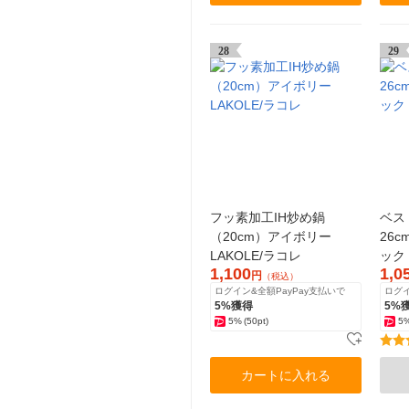
28
29
フッ素加工IH炒め鍋
ベス
（20cm）アイボリー
26c
LAKOLE/ラコレ
ック 
1,100
1,0
円
（税込）
ログイン&全額PayPay支払いで
ログイ
5%獲得
5%
5%
(50pt)
5
カートに入れる