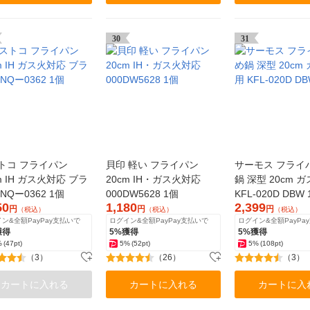
30
31
トコ フライパン
貝印 軽い フライパン
サーモス フライ
m IH ガス火対応 ブラ
20cm IH・ガス火対応
鍋 深型 20cm 
NQー0362 1個
000DW5628 1個
KFL-020D DBW
50
1,180
2,399
円
円
円
（税込）
（税込）
（税込）
ン&全額PayPay支払いで
ログイン&全額PayPay支払いで
ログイン&全額PayPa
獲得
5%獲得
5%獲得
%
(47pt)
5%
(52pt)
5%
(108pt)
（3）
（26）
（3）
カートに入れる
カートに入れる
カートに入