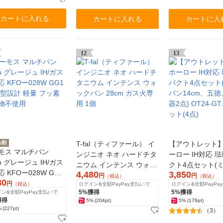
カートに入れる
カートに入れる
カートに入
12
13
め割
T-fal（ティファール） イ
【アウトレット
モス マルチパン
ンジニオ ネオ ハードチタ
ーロー IH対応 
m グレージュ IH/ガス
ニウム インテンス ウォッ
クト4点セット(
 KFOー028W GG1
4,480
3,850
クパン 28cm ガス火専用
ン14cm、五徳
円
円
（税込）
（税込）
80
深型設計 軽量 フッ素
円
（税込）
ログイン&全額PayPay支払いで
ログイン&全額PayPa
1個
2点) OT24-GT.
5%獲得
5%獲得
ン&全額PayPay支払いで
物不使用
ト(4点)
獲得
5%
(204pt)
5%
(176pt)
%
(227pt)
（3）