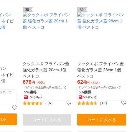
38
39
クックエポ フライパン蓋
クックエポ フライパン蓋
パン
強化ガラス蓋 20cm 1個
強化ガラス蓋 28cm 1個
用 ネイビ
ベストコ
ベストコ
 1個
678
624
円
円
（税込）
（税込）
ログイン&全額PayPay支払いで
ログイン&全額PayPay支払いで
5%獲得
5%獲得
y支払いで
5%
(30pt)
5%
(27pt)
（16）
（13）
れる
カートに入れる
カートに入れる