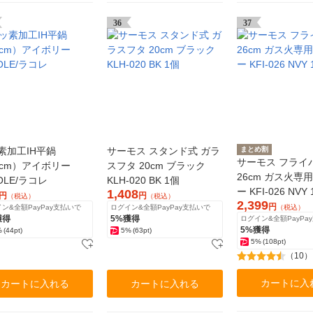
36
37
素加工IH平鍋
サーモス スタンド式 ガラ
まとめ割
サーモス フライ
8cm）アイボリー
スフタ 20cm ブラック
26cm ガス火専
OLE/ラコレ
KLH-020 BK 1個
ー KFI-026 NVY
1,408
円
円
（税込）
（税込）
2,399
円
ン&全額PayPay支払いで
ログイン&全額PayPay支払いで
（税込）
獲得
5%獲得
ログイン&全額PayPa
5%獲得
%
(44pt)
5%
(63pt)
5%
(108pt)
（10）
カートに入
カートに入れる
カートに入れる