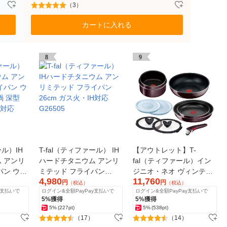
（3）
カートに入れる
8
9
ール）IH
T-fal（ティファール） IH
【アウトレット】T-
 アンリ
ハードチタニウム アンリ
fal（ティファール）イン
パン ウォ
ミテッド フライパン
ジニオ・ネオ ヴィンテー
4,980
11,760
 深型
26cm ガス火・IH対応
ジボルドー・インテンス
円
円
（税込）
（税込）
y支払いで
ログイン&全額PayPay支払いで
ログイン&全額PayPay支払いで
H対応
G26505
セット10 取っ手のとれる
5%獲得
5%獲得
フライパン ガス火専用
5%
(227pt)
5%
(538pt)
（17）
（14）