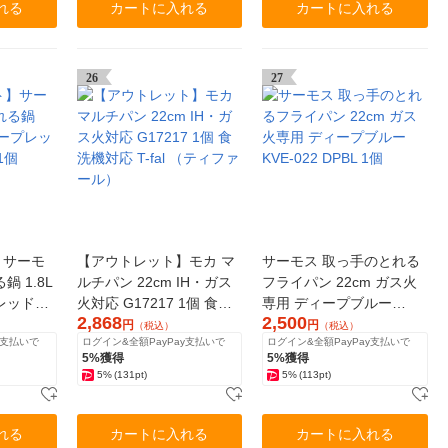
れる
カートに入れる
カートに入れる
26
27
】サーモ
【アウトレット】モカ マ
サーモス 取っ手のとれる
 1.8L
ルチパン 22cm IH・ガス
フライパン 22cm ガス火
レッド
火対応 G17217 1個 食洗
専用 ディープブルー
2,868
2,500
機対応 T-fal （ティファー
KVE-022 DPBL 1個
円
円
（税込）
（税込）
y支払いで
ログイン&全額PayPay支払いで
ログイン&全額PayPay支払いで
ル）
5%獲得
5%獲得
5%
(131pt)
5%
(113pt)
れる
カートに入れる
カートに入れる