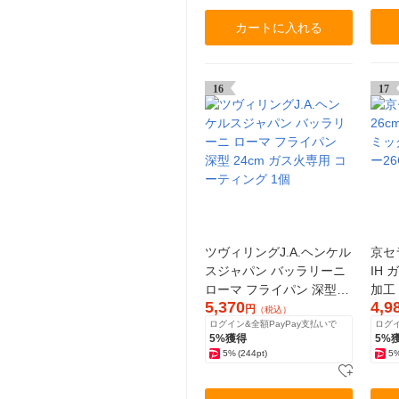
カートに入れる
16
17
ツヴィリングJ.A.ヘンケル
京セ
スジャパン バッラリーニ
IH
ローマ フライパン 深型
加工
5,370
4,9
24cm ガス火専用 コーテ
WBG
円
（税込）
ログイン&全額PayPay支払いで
ログイ
ィング 1個
5%獲得
5%
5%
(244pt)
5