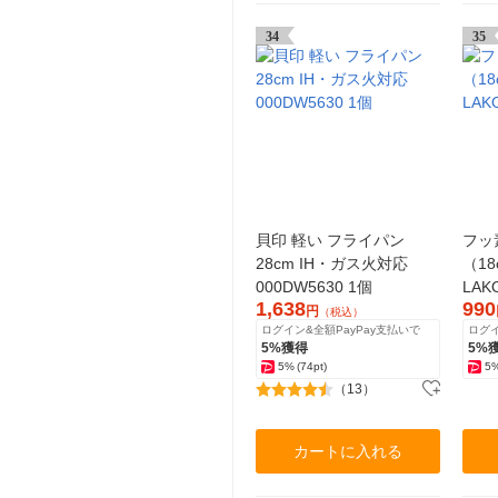
34
35
貝印 軽い フライパン
フッ
28cm IH・ガス火対応
（1
000DW5630 1個
LAK
1,638
990
円
（税込）
ログイン&全額PayPay支払いで
ログイ
5%獲得
5%
5%
(74pt)
5
（13）
カートに入れる