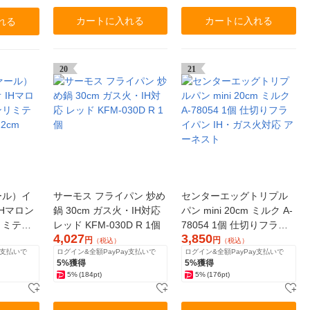
カートに入れる
カートに入れる
れる
20
21
ァール）イ
サーモス フライパン 炒め
センターエッグトリプル
IHマロン
鍋 30cm ガス火・IH対応
パン mini 20cm ミルク A-
リミテッ
レッド KFM-030D R 1個
78054 1個 仕切りフライ
4,027
3,850
m IH・
パン IH・ガス火対応 アー
円
円
（税込）
（税込）
y支払いで
ログイン&全額PayPay支払いで
ログイン&全額PayPay支払いで
ネスト
5%獲得
5%獲得
5%
(184pt)
5%
(176pt)