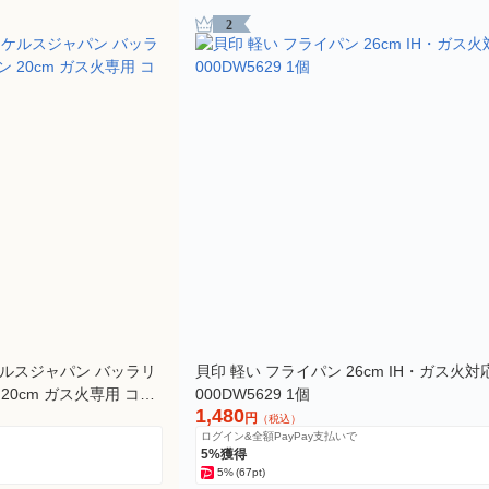
2
ケルスジャパン バッラリ
貝印 軽い フライパン 26cm IH・ガス火対
20cm ガス火専用 コー
000DW5629 1個
1,480
円
（税込）
ログイン&全額PayPay支払いで
5%獲得
5%
(67pt)