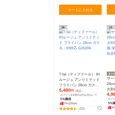
カートに入れる
10
11
T-fal（ティファール） IH
まと
サー
ルージュ アンリミテッド
28c
フライパン 28cm ガス
火対応
5,480
火・IH対応 G26206
円
（税込）
4,9
個 
ログイン&全額PayPay支払いで
5%獲得
ログイ
化合
5%
5%
(250pt)
5
（13）