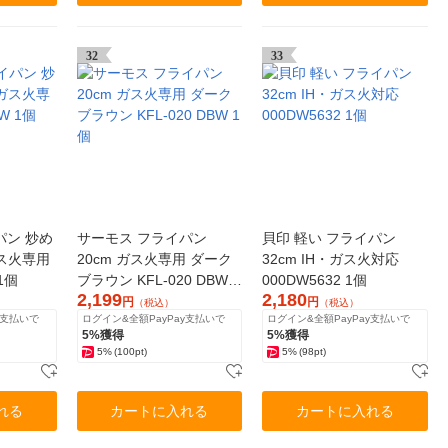
32
33
パン 炒め
サーモス フライパン
貝印 軽い フライパン
ガス火専用
20cm ガス火専用 ダーク
32cm IH・ガス火対応
 1個
ブラウン KFL-020 DBW 1
000DW5632 1個
2,199
2,180
個
円
円
（税込）
（税込）
y支払いで
ログイン&全額PayPay支払いで
ログイン&全額PayPay支払いで
5%獲得
5%獲得
5%
(100pt)
5%
(98pt)
れる
カートに入れる
カートに入れる