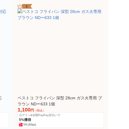
3
応
ベストコ フライパン 深型 28cm ガス火専用 ブ
ラウン NDー633 1個
1,100
円
（税込）
ログイン&全額PayPay支払いで
5%獲得
5%
(50pt)