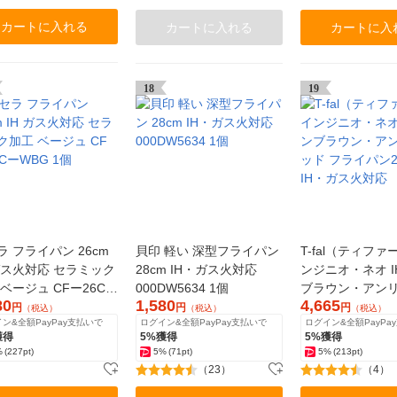
カートに入れる
カートに入れる
カートに入
18
19
ラ フライパン 26cm
貝印 軽い 深型フライパン
T-fal（ティフ
 ガス火対応 セラミック
28cm IH・ガス火対応
ンジニオ・ネオ 
 ベージュ CFー26Cー
000DW5634 1個
ブラウン・アン
80
1,580
4,665
 1個
ド フライパン22c
円
円
円
（税込）
（税込）
（税込）
ン&全額PayPay支払いで
ログイン&全額PayPay支払いで
ログイン&全額PayPa
ガス火対応
獲得
5%獲得
5%獲得
%
(227pt)
5%
(71pt)
5%
(213pt)
（23）
（4）