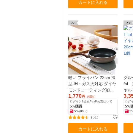
カートに入れる
22
23
軽い フライパン 22cm 深
グル
型 IH・ガス火対応 ダイヤ
fa
モンドコーティング加工
ヤル
1,770
3,3
ピンクゴールド ロハコ
26c
円
（税込）
ログイン&全額PayPay支払いで
ログイ
（LOHACO） オリジナル
1個
5%獲得
5%
5%
(80pt)
5
（61）
カートに入れる