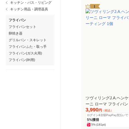
キッチン・バス・リビング
1
キッチン用品・調理器具
フライパン
フライパンセット
卵焼き器
グリルパン・スキレット
フライパンふた・取っ手
フライパン(ガス火用)
フライパン(IH用)
ツヴィリングJ.A.ヘン
ーニ ローマ フライパン 
3,990
ティング 1個
円
（税込）
ログイン&全額PayPay支払いで
5%獲得
5%
(181pt)