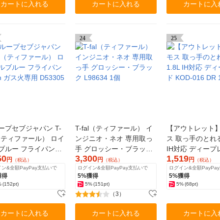
カートに入れる
カートに入れる
カートに入
24
25
ープセブジャパン T-
T-fal（ティファール） イ
【アウトレット
l （ティファール） ロイ
ンジニオ・ネオ 専用取っ
ス 取っ手のとれる鍋
ブルー フライパン
手 グロッシー・ブラック
IH対応 ディープ
50
3,300
1,519
m ガス火専用 D53305
L98634 1個
KOD-016 DR 1個
円
円
円
（税込）
（税込）
（税込）
ン&全額PayPay支払いで
ログイン&全額PayPay支払いで
ログイン&全額PayPa
獲得
5%獲得
5%獲得
%
(152pt)
5%
(151pt)
5%
(68pt)
（3）
カートに入れる
カートに入れる
カートに入