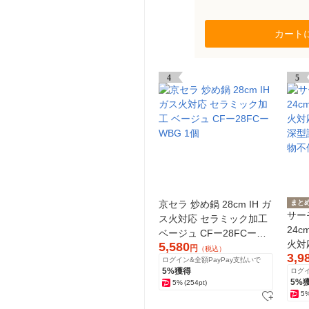
カート
4
5
京セラ 炒め鍋 28cm IH ガ
まと
サー
ス火対応 セラミック加工
24c
ベージュ CFー28FCー
火対応
5,580
WBG 1個
円
（税込）
3,9
深型
ログイン&全額PayPay支払いで
5%獲得
ログイ
物不
5%
5%
(254pt)
5