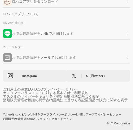
ロハコアプリをダウンロード
ロハコアプリについて
ロハコ公式LINE
お得な最新情報をLINEでお届けします
ニュースレター
お得な最新情報をメールでお届けします
Instagram
X（旧Twitter）
ご利用上の注意
LOHACOプライバシーポリシー
カスタマーハラスメントに対する基本方針
ご利用規約
アスクルのサイバーセキュリティ
特定商取引法に基づく表記
酒類販売管理者標識の掲示
古物営業法に基づく表記
医薬品の販売に関する表示
Yahoo!ショッピング
LINEヤフープライバシーポリシー
LINEヤフープライバシーセンター
利用規約
免責事項
Yahoo!ショッピングガイドライン
© LY Corporation