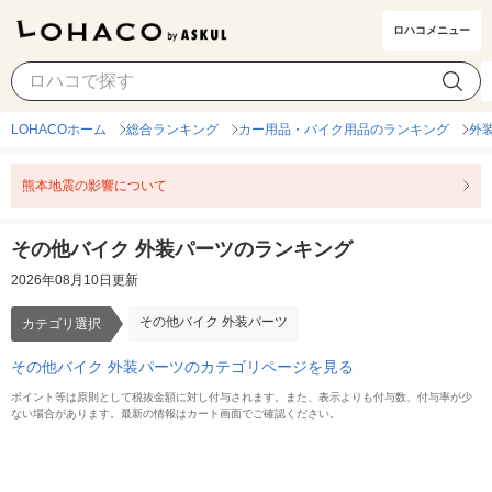
ロハコメニュー
その他バイク 外装パーツ
カテゴリ選択
LOHACOホーム
総合ランキング
カー用品・バイク用品のランキング
外
熊本地震の影響について
その他バイク 外装パーツのランキング
2026年08月10日更新
その他バイク 外装パーツ
カテゴリ選択
その他バイク 外装パーツのカテゴリページを見る
ポイント等は原則として税抜金額に対し付与されます。また、表示よりも付与数、付与率が少
ない場合があります。最新の情報はカート画面でご確認ください。