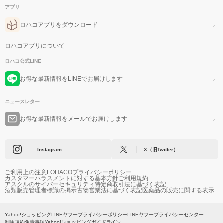
アプリ
ロハコアプリをダウンロード
ロハコアプリについて
ロハコ公式LINE
お得な最新情報をLINEでお届けします
ニュースレター
お得な最新情報をメールでお届けします
Instagram
X（旧Twitter）
ご利用上の注意
LOHACOプライバシーポリシー
カスタマーハラスメントに対する基本方針
ご利用規約
アスクルのサイバーセキュリティ
特定商取引法に基づく表記
酒類販売管理者標識の掲示
古物営業法に基づく表記
医薬品の販売に関する表示
Yahoo!ショッピング
LINEヤフープライバシーポリシー
LINEヤフープライバシーセンター
利用規約
免責事項
Yahoo!ショッピングガイドライン