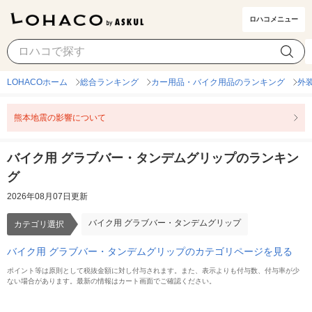
ロハコメニュー
バイク用 グラブバー・タンデムグリップ
カテゴリ選択
LOHACOホーム
総合ランキング
カー用品・バイク用品のランキング
外
熊本地震の影響について
バイク用 グラブバー・タンデムグリップのランキン
グ
2026年08月07日更新
バイク用 グラブバー・タンデムグリップ
カテゴリ選択
バイク用 グラブバー・タンデムグリップのカテゴリページを見る
ポイント等は原則として税抜金額に対し付与されます。また、表示よりも付与数、付与率が少
ない場合があります。最新の情報はカート画面でご確認ください。