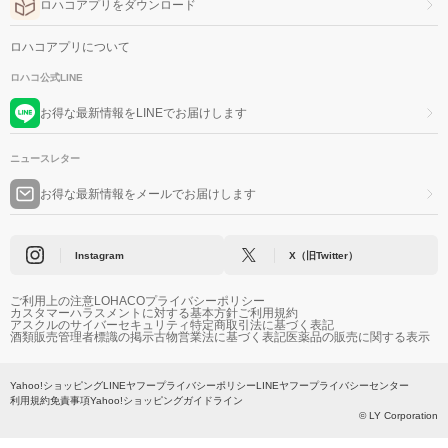
ロハコアプリをダウンロード
ロハコアプリについて
ロハコ公式LINE
お得な最新情報をLINEでお届けします
ニュースレター
お得な最新情報をメールでお届けします
Instagram
X（旧Twitter）
ご利用上の注意
LOHACOプライバシーポリシー
カスタマーハラスメントに対する基本方針
ご利用規約
アスクルのサイバーセキュリティ
特定商取引法に基づく表記
酒類販売管理者標識の掲示
古物営業法に基づく表記
医薬品の販売に関する表示
Yahoo!ショッピング
LINEヤフープライバシーポリシー
LINEヤフープライバシーセンター
利用規約
免責事項
Yahoo!ショッピングガイドライン
© LY Corporation