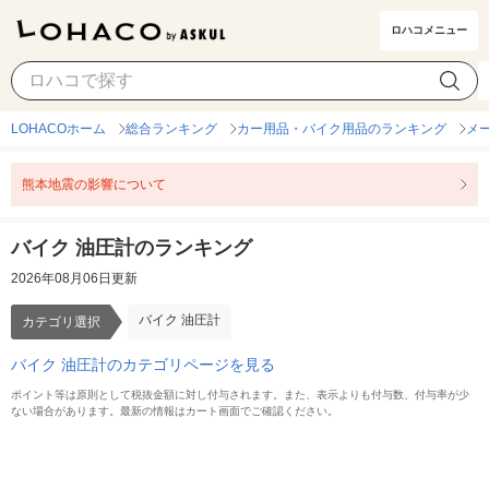
ロハコメニュー
バイク 油圧計
カテゴリ選択
LOHACOホーム
総合ランキング
カー用品・バイク用品のランキング
メ
熊本地震の影響について
バイク 油圧計のランキング
2026年08月06日更新
バイク 油圧計
カテゴリ選択
バイク 油圧計のカテゴリページを見る
ポイント等は原則として税抜金額に対し付与されます。また、表示よりも付与数、付与率が少
ない場合があります。最新の情報はカート画面でご確認ください。