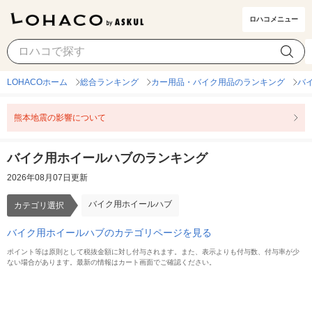
ロハコメニュー
バイク用ホイールハブ
カテゴリ選択
LOHACOホーム
総合ランキング
カー用品・バイク用品のランキング
バ
熊本地震の影響について
バイク用ホイールハブのランキング
2026年08月07日更新
バイク用ホイールハブ
カテゴリ選択
バイク用ホイールハブのカテゴリページを見る
ポイント等は原則として税抜金額に対し付与されます。また、表示よりも付与数、付与率が少
ない場合があります。最新の情報はカート画面でご確認ください。