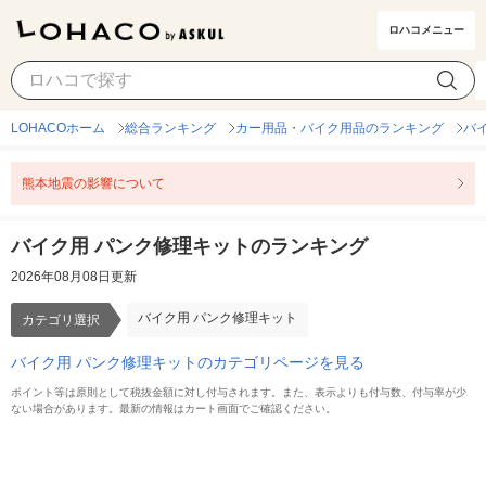
ロハコメニュー
バイク用 パンク修理キット
カテゴリ選択
LOHACOホーム
総合ランキング
カー用品・バイク用品のランキング
バ
熊本地震の影響について
バイク用 パンク修理キットのランキング
2026年08月08日更新
バイク用 パンク修理キット
カテゴリ選択
バイク用 パンク修理キットのカテゴリページを見る
ポイント等は原則として税抜金額に対し付与されます。また、表示よりも付与数、付与率が少
ない場合があります。最新の情報はカート画面でご確認ください。