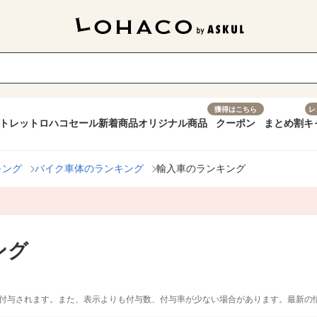
獲得はこちら
レ
トレット
ロハコセール
新着商品
オリジナル商品
クーポン
まとめ割
キ
キング
バイク車体のランキング
輸入車のランキング
ング
付与されます。また、表示よりも付与数、付与率が少ない場合があります。最新の