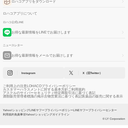
ロハコアプリをダウンロード
ロハコアプリについて
ロハコ公式LINE
お得な最新情報をLINEでお届けします
ニュースレター
お得な最新情報をメールでお届けします
Instagram
X（旧Twitter）
ご利用上の注意
LOHACOプライバシーポリシー
カスタマーハラスメントに対する基本方針
ご利用規約
アスクルのサイバーセキュリティ
特定商取引法に基づく表記
酒類販売管理者標識の掲示
古物営業法に基づく表記
医薬品の販売に関する表示
Yahoo!ショッピング
LINEヤフープライバシーポリシー
LINEヤフープライバシーセンター
利用規約
免責事項
Yahoo!ショッピングガイドライン
© LY Corporation