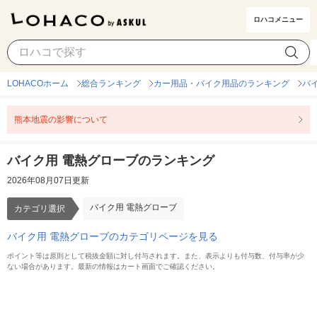
ロハコメニュー
バイク用 電熱グローブ
カテゴリ選択
LOHACOホーム
総合ランキング
カー用品・バイク用品のランキング
バ
熊本地震の影響について
バイク用 電熱グローブのランキング
2026年08月07日更新
バイク用 電熱グローブ
カテゴリ選択
バイク用 電熱グローブのカテゴリページを見る
ポイント等は原則として税抜金額に対し付与されます。また、表示よりも付与数、付与率が少
ない場合があります。最新の情報はカート画面でご確認ください。