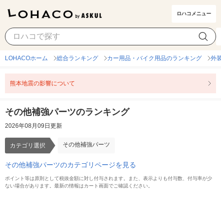
ロハコメニュー
その他補強パーツ
カテゴリ選択
LOHACOホーム
総合ランキング
カー用品・バイク用品のランキング
外
熊本地震の影響について
その他補強パーツのランキング
2026年08月09日更新
その他補強パーツ
カテゴリ選択
その他補強パーツのカテゴリページを見る
ポイント等は原則として税抜金額に対し付与されます。また、表示よりも付与数、付与率が少
ない場合があります。最新の情報はカート画面でご確認ください。