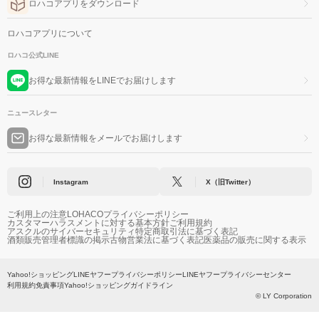
ロハコアプリをダウンロード
ロハコアプリについて
ロハコ公式LINE
お得な最新情報をLINEでお届けします
ニュースレター
お得な最新情報をメールでお届けします
Instagram
X（旧Twitter）
ご利用上の注意
LOHACOプライバシーポリシー
カスタマーハラスメントに対する基本方針
ご利用規約
アスクルのサイバーセキュリティ
特定商取引法に基づく表記
酒類販売管理者標識の掲示
古物営業法に基づく表記
医薬品の販売に関する表示
Yahoo!ショッピング
LINEヤフープライバシーポリシー
LINEヤフープライバシーセンター
利用規約
免責事項
Yahoo!ショッピングガイドライン
© LY Corporation