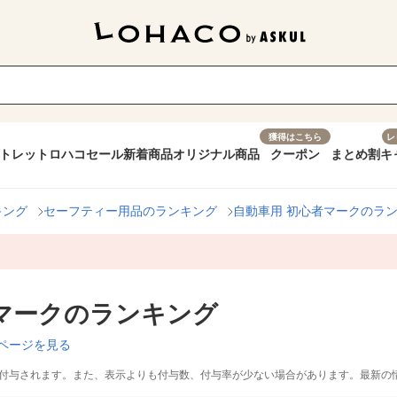
獲得はこちら
レ
トレット
ロハコセール
新着商品
オリジナル商品
クーポン
まとめ割
キ
キング
セーフティー用品のランキング
自動車用 初心者マークのラ
者マークのランキング
ページを見る
付与されます。また、表示よりも付与数、付与率が少ない場合があります。最新の