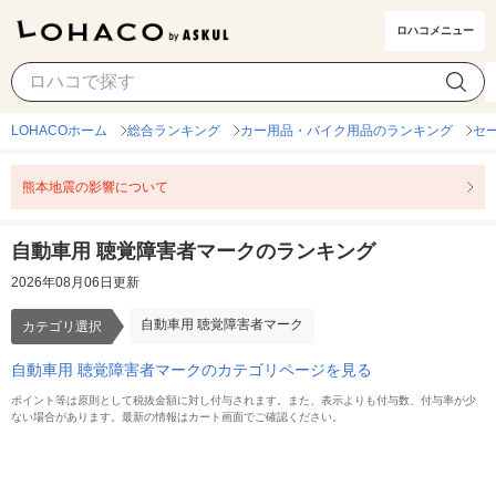
ロハコメニュー
自動車用 聴覚障害者マーク
カテゴリ選択
LOHACOホーム
総合ランキング
カー用品・バイク用品のランキング
セ
熊本地震の影響について
自動車用 聴覚障害者マークのランキング
2026年08月06日更新
自動車用 聴覚障害者マーク
カテゴリ選択
自動車用 聴覚障害者マークのカテゴリページを見る
ポイント等は原則として税抜金額に対し付与されます。また、表示よりも付与数、付与率が少
ない場合があります。最新の情報はカート画面でご確認ください。