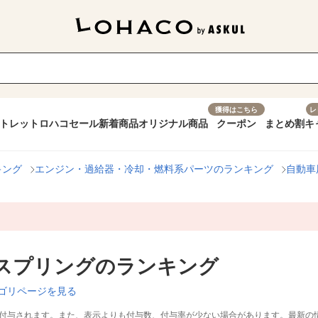
獲得はこちら
レ
トレット
ロハコセール
新着商品
オリジナル商品
クーポン
まとめ割
キ
キング
エンジン・過給器・冷却・燃料系パーツのランキング
自動車
ブスプリングのランキング
ゴリページを見る
付与されます。また、表示よりも付与数、付与率が少ない場合があります。最新の