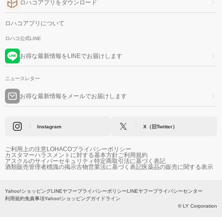
ロハコアプリをダウンロード
ロハコアプリについて
ロハコ公式LINE
お得な最新情報をLINEでお届けします
ニュースレター
お得な最新情報をメールでお届けします
Instagram
X（旧Twitter）
ご利用上の注意
LOHACOプライバシーポリシー
カスタマーハラスメントに対する基本方針
ご利用規約
アスクルのサイバーセキュリティ
特定商取引法に基づく表記
酒類販売管理者標識の掲示
古物営業法に基づく表記
医薬品の販売に関する表示
Yahoo!ショッピング
LINEヤフープライバシーポリシー
LINEヤフープライバシーセンター
利用規約
免責事項
Yahoo!ショッピングガイドライン
© LY Corporation