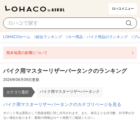
ロハコメニュー
バイク用マスターリザーバータンク
カテゴリ選択
LOHACOホーム
総合ランキング
カー用品・バイク用品のランキング
ブ
熊本地震の影響について
バイク用マスターリザーバータンクのランキング
2026年08月09日更新
バイク用マスターリザーバータンク
カテゴリ選択
バイク用マスターリザーバータンクのカテゴリページを見る
ポイント等は原則として税抜金額に対し付与されます。また、表示よりも付与数、付与率が少
ない場合があります。最新の情報はカート画面でご確認ください。