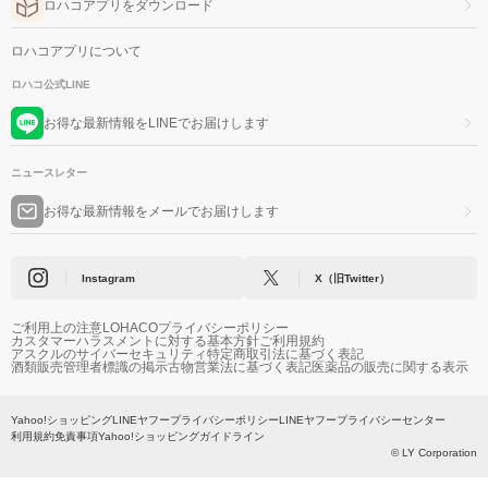
ロハコアプリをダウンロード
ロハコアプリについて
ロハコ公式LINE
お得な最新情報をLINEでお届けします
ニュースレター
お得な最新情報をメールでお届けします
Instagram
X（旧Twitter）
ご利用上の注意
LOHACOプライバシーポリシー
カスタマーハラスメントに対する基本方針
ご利用規約
アスクルのサイバーセキュリティ
特定商取引法に基づく表記
酒類販売管理者標識の掲示
古物営業法に基づく表記
医薬品の販売に関する表示
Yahoo!ショッピング
LINEヤフープライバシーポリシー
LINEヤフープライバシーセンター
利用規約
免責事項
Yahoo!ショッピングガイドライン
© LY Corporation