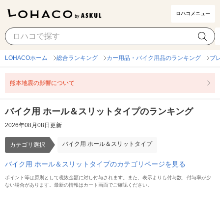
ロハコメニュー
バイク用 ホール＆スリットタイプ
カテゴリ選択
LOHACOホーム
総合ランキング
カー用品・バイク用品のランキング
ブ
熊本地震の影響について
バイク用 ホール＆スリットタイプのランキング
2026年08月08日更新
バイク用 ホール＆スリットタイプ
カテゴリ選択
バイク用 ホール＆スリットタイプのカテゴリページを見る
ポイント等は原則として税抜金額に対し付与されます。また、表示よりも付与数、付与率が少
ない場合があります。最新の情報はカート画面でご確認ください。