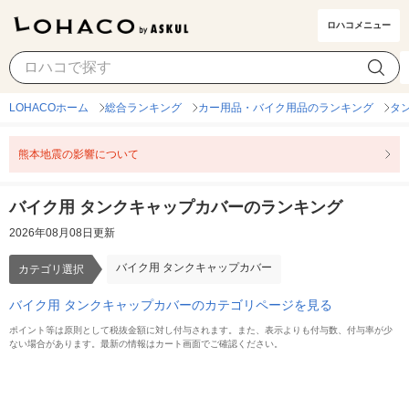
ロハコメニュー
バイク用 タンクキャップカバー
カテゴリ選択
LOHACOホーム
総合ランキング
カー用品・バイク用品のランキング
タ
熊本地震の影響について
バイク用 タンクキャップカバーのランキング
2026年08月08日更新
バイク用 タンクキャップカバー
カテゴリ選択
バイク用 タンクキャップカバーのカテゴリページを見る
ポイント等は原則として税抜金額に対し付与されます。また、表示よりも付与数、付与率が少
ない場合があります。最新の情報はカート画面でご確認ください。