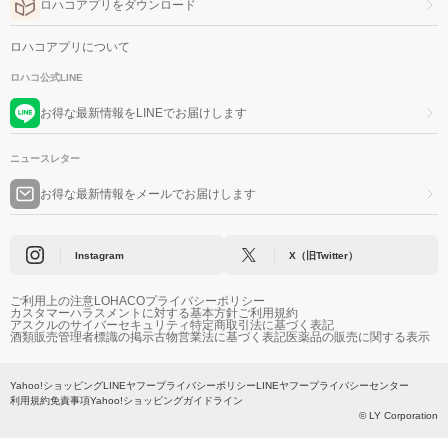
ロハコアプリをダウンロード
ロハコアプリについて
ロハコ公式LINE
お得な最新情報をLINEでお届けします
ニュースレター
お得な最新情報をメールでお届けします
Instagram
X（旧Twitter）
ご利用上の注意
LOHACOプライバシーポリシー
カスタマーハラスメントに対する基本方針
ご利用規約
アスクルのサイバーセキュリティ
特定商取引法に基づく表記
酒類販売管理者標識の掲示
古物営業法に基づく表記
医薬品の販売に関する表示
Yahoo!ショッピング
LINEヤフープライバシーポリシー
LINEヤフープライバシーセンター
利用規約
免責事項
Yahoo!ショッピングガイドライン
© LY Corporation