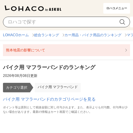
ロハコメニュー
バイク用 マフラーバンド
カテゴリ選択
LOHACOホーム
総合ランキング
カー用品・バイク用品のランキング
マ
熊本地震の影響について
バイク用 マフラーバンドのランキング
2026年08月08日更新
バイク用 マフラーバンド
カテゴリ選択
バイク用 マフラーバンドのカテゴリページを見る
ポイント等は原則として税抜金額に対し付与されます。また、表示よりも付与数、付与率が少
ない場合があります。最新の情報はカート画面でご確認ください。