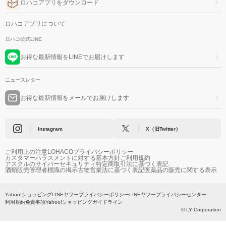
ロハコアプリをダウンロード
ロハコアプリについて
ロハコ公式LINE
お得な最新情報をLINEでお届けします
ニュースレター
お得な最新情報をメールでお届けします
Instagram
X（旧Twitter）
ご利用上の注意
LOHACOプライバシーポリシー
カスタマーハラスメントに対する基本方針
ご利用規約
アスクルのサイバーセキュリティ
特定商取引法に基づく表記
酒類販売管理者標識の掲示
古物営業法に基づく表記
医薬品の販売に関する表示
Yahoo!ショッピング
LINEヤフープライバシーポリシー
LINEヤフープライバシーセンター
利用規約
免責事項
Yahoo!ショッピングガイドライン
© LY Corporation