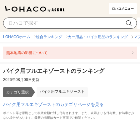
ロハコメニュー
バイク用フルエキゾースト
カテゴリ選択
LOHACOホーム
総合ランキング
カー用品・バイク用品のランキング
マ
熊本地震の影響について
バイク用フルエキゾーストのランキング
2026年08月08日更新
バイク用フルエキゾースト
カテゴリ選択
バイク用フルエキゾーストのカテゴリページを見る
ポイント等は原則として税抜金額に対し付与されます。また、表示よりも付与数、付与率が少
ない場合があります。最新の情報はカート画面でご確認ください。