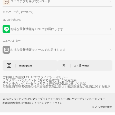
ロハコアプリをダウンロード
ロハコアプリについて
ロハコ公式LINE
お得な最新情報をLINEでお届けします
ニュースレター
お得な最新情報をメールでお届けします
Instagram
X（旧Twitter）
ご利用上の注意
LOHACOプライバシーポリシー
カスタマーハラスメントに対する基本方針
ご利用規約
アスクルのサイバーセキュリティ
特定商取引法に基づく表記
酒類販売管理者標識の掲示
古物営業法に基づく表記
医薬品の販売に関する表示
Yahoo!ショッピング
LINEヤフープライバシーポリシー
LINEヤフープライバシーセンター
利用規約
免責事項
Yahoo!ショッピングガイドライン
© LY Corporation