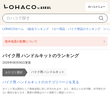
ロハコメニュー
バイク用 ハンドルキット
カテゴリ選択
LOHACOホーム
総合ランキング
カー用品・バイク用品のランキング
ハ
熊本地震の影響について
バイク用 ハンドルキットのランキング
2026年08月06日更新
バイク用 ハンドルキット
カテゴリ選択
バイク用 ハンドルキットのカテゴリページを見る
ポイント等は原則として税抜金額に対し付与されます。また、表示よりも付与数、付与率が少
ない場合があります。最新の情報はカート画面でご確認ください。