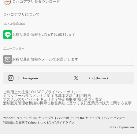
ロハコアプリをダウンロード
ロハコアプリについて
ロハコ公式LINE
お得な最新情報をLINEでお届けします
ニュースレター
お得な最新情報をメールでお届けします
Instagram
X（旧Twitter）
ご利用上の注意
LOHACOプライバシーポリシー
カスタマーハラスメントに対する基本方針
ご利用規約
アスクルのサイバーセキュリティ
特定商取引法に基づく表記
酒類販売管理者標識の掲示
古物営業法に基づく表記
医薬品の販売に関する表示
Yahoo!ショッピング
LINEヤフープライバシーポリシー
LINEヤフープライバシーセンター
利用規約
免責事項
Yahoo!ショッピングガイドライン
© LY Corporation