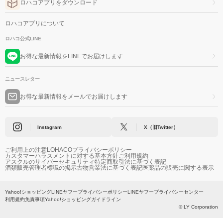
ロハコアプリをダウンロード
ロハコアプリについて
ロハコ公式LINE
お得な最新情報をLINEでお届けします
ニュースレター
お得な最新情報をメールでお届けします
Instagram
X（旧Twitter）
ご利用上の注意
LOHACOプライバシーポリシー
カスタマーハラスメントに対する基本方針
ご利用規約
アスクルのサイバーセキュリティ
特定商取引法に基づく表記
酒類販売管理者標識の掲示
古物営業法に基づく表記
医薬品の販売に関する表示
Yahoo!ショッピング
LINEヤフープライバシーポリシー
LINEヤフープライバシーセンター
利用規約
免責事項
Yahoo!ショッピングガイドライン
© LY Corporation