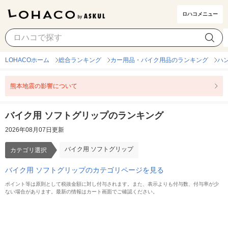
ロハコメニュー
バイク用 ソフトグリップ
カテゴリ選択
LOHACOホーム
総合ランキング
カー用品・バイク用品のランキング
ハ
熊本地震の影響について
バイク用 ソフトグリップのランキング
2026年08月07日更新
バイク用 ソフトグリップ
カテゴリ選択
バイク用 ソフトグリップのカテゴリページを見る
ポイント等は原則として税抜金額に対し付与されます。また、表示よりも付与数、付与率が少
ない場合があります。最新の情報はカート画面でご確認ください。