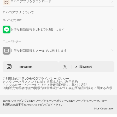
ロハコアプリをダウンロード
ロハコアプリについて
ロハコ公式LINE
お得な最新情報をLINEでお届けします
ニュースレター
お得な最新情報をメールでお届けします
Instagram
X（旧Twitter）
ご利用上の注意
LOHACOプライバシーポリシー
カスタマーハラスメントに対する基本方針
ご利用規約
アスクルのサイバーセキュリティ
特定商取引法に基づく表記
酒類販売管理者標識の掲示
古物営業法に基づく表記
医薬品の販売に関する表示
Yahoo!ショッピング
LINEヤフープライバシーポリシー
LINEヤフープライバシーセンター
利用規約
免責事項
Yahoo!ショッピングガイドライン
© LY Corporation