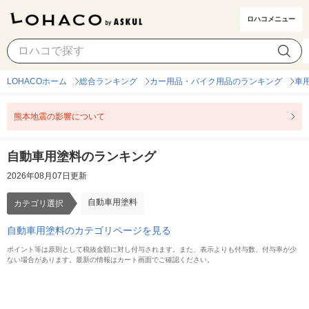
ロハコメニュー
自動車用塗料
カテゴリ選択
LOHACOホーム
総合ランキング
カー用品・バイク用品のランキング
車
熊本地震の影響について
自動車用塗料のランキング
2026年08月07日更新
自動車用塗料
カテゴリ選択
自動車用塗料のカテゴリページを見る
ポイント等は原則として税抜金額に対し付与されます。また、表示よりも付与数、付与率が少
ない場合があります。最新の情報はカート画面でご確認ください。