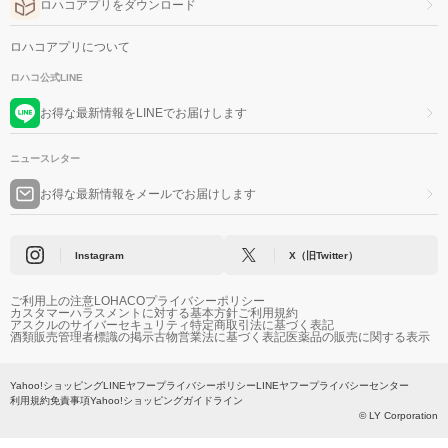
ロハコアプリをダウンロード
ロハコアプリについて
ロハコ公式LINE
お得な最新情報をLINEでお届けします
ニュースレター
お得な最新情報をメールでお届けします
Instagram
X（旧Twitter）
ご利用上の注意
LOHACOプライバシーポリシー
カスタマーハラスメントに対する基本方針
ご利用規約
アスクルのサイバーセキュリティ
特定商取引法に基づく表記
酒類販売管理者標識の掲示
古物営業法に基づく表記
医薬品の販売に関する表示
Yahoo!ショッピング
LINEヤフープライバシーポリシー
LINEヤフープライバシーセンター
利用規約
免責事項
Yahoo!ショッピングガイドライン
© LY Corporation