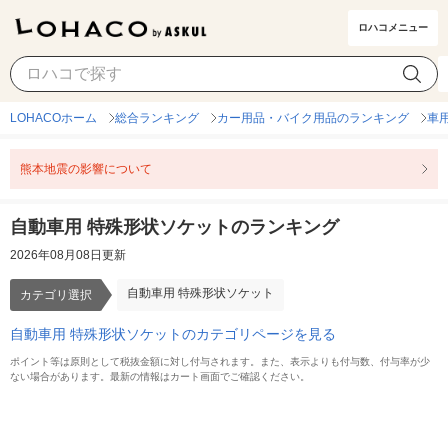
ロハコメニュー
自動車用 特殊形状ソケット
カテゴリ選択
LOHACOホーム
総合ランキング
カー用品・バイク用品のランキング
車
熊本地震の影響について
自動車用 特殊形状ソケットのランキング
2026年08月08日更新
自動車用 特殊形状ソケット
カテゴリ選択
自動車用 特殊形状ソケットのカテゴリページを見る
ポイント等は原則として税抜金額に対し付与されます。また、表示よりも付与数、付与率が少
ない場合があります。最新の情報はカート画面でご確認ください。