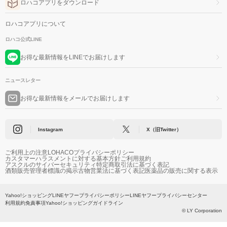
ロハコアプリをダウンロード
ロハコアプリについて
ロハコ公式LINE
お得な最新情報をLINEでお届けします
ニュースレター
お得な最新情報をメールでお届けします
Instagram
X（旧Twitter）
ご利用上の注意
LOHACOプライバシーポリシー
カスタマーハラスメントに対する基本方針
ご利用規約
アスクルのサイバーセキュリティ
特定商取引法に基づく表記
酒類販売管理者標識の掲示
古物営業法に基づく表記
医薬品の販売に関する表示
Yahoo!ショッピング
LINEヤフープライバシーポリシー
LINEヤフープライバシーセンター
利用規約
免責事項
Yahoo!ショッピングガイドライン
© LY Corporation