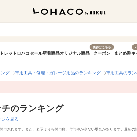
獲得はこちら
レ
トレット
ロハコセール
新着商品
オリジナル商品
クーポン
まとめ割
キ
キング
車用工具・修理・ガレージ用品のランキング
車用工具のラン
ンチのランキング
ージを見る
付与されます。また、表示よりも付与数、付与率が少ない場合があります。最新の