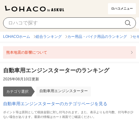
ロハコメニュー
自動車用エンジンスターター
カテゴリ選択
LOHACOホーム
総合ランキング
カー用品・バイク用品のランキング
セ
熊本地震の影響について
自動車用エンジンスターターのランキング
2026年08月10日更新
自動車用エンジンスターター
カテゴリ選択
自動車用エンジンスターターのカテゴリページを見る
ポイント等は原則として税抜金額に対し付与されます。また、表示よりも付与数、付与率が少
ない場合があります。最新の情報はカート画面でご確認ください。