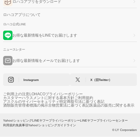
ロハコアプリをダウンロード
ロハコアプリについて
ロハコ公式LINE
お得な最新情報をLINEでお届けします
ニュースレター
お得な最新情報をメールでお届けします
Instagram
X（旧Twitter）
ご利用上の注意
LOHACOプライバシーポリシー
カスタマーハラスメントに対する基本方針
ご利用規約
アスクルのサイバーセキュリティ
特定商取引法に基づく表記
酒類販売管理者標識の掲示
古物営業法に基づく表記
医薬品の販売に関する表示
Yahoo!ショッピング
LINEヤフープライバシーポリシー
LINEヤフープライバシーセンター
利用規約
免責事項
Yahoo!ショッピングガイドライン
© LY Corporation