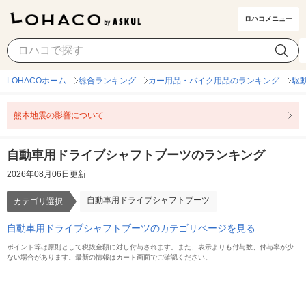
ロハコメニュー
自動車用ドライブシャフトブーツ
カテゴリ選択
LOHACOホーム
総合ランキング
カー用品・バイク用品のランキング
駆
熊本地震の影響について
自動車用ドライブシャフトブーツのランキング
2026年08月06日更新
自動車用ドライブシャフトブーツ
カテゴリ選択
自動車用ドライブシャフトブーツのカテゴリページを見る
ポイント等は原則として税抜金額に対し付与されます。また、表示よりも付与数、付与率が少
ない場合があります。最新の情報はカート画面でご確認ください。