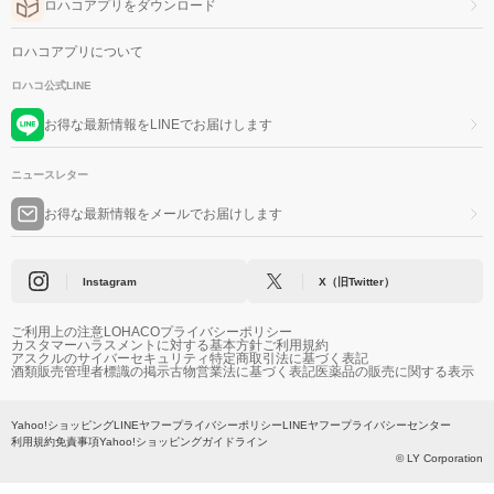
ロハコアプリをダウンロード
ロハコアプリについて
ロハコ公式LINE
お得な最新情報をLINEでお届けします
ニュースレター
お得な最新情報をメールでお届けします
Instagram
X（旧Twitter）
ご利用上の注意
LOHACOプライバシーポリシー
カスタマーハラスメントに対する基本方針
ご利用規約
アスクルのサイバーセキュリティ
特定商取引法に基づく表記
酒類販売管理者標識の掲示
古物営業法に基づく表記
医薬品の販売に関する表示
Yahoo!ショッピング
LINEヤフープライバシーポリシー
LINEヤフープライバシーセンター
利用規約
免責事項
Yahoo!ショッピングガイドライン
© LY Corporation