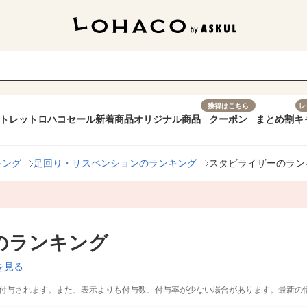
獲得はこちら
レ
トレット
ロハコセール
新着商品
オリジナル商品
クーポン
まとめ割
キ
キング
足回り・サスペンションのランキング
スタビライザーのラン
のランキング
を見る
付与されます。また、表示よりも付与数、付与率が少ない場合があります。最新の