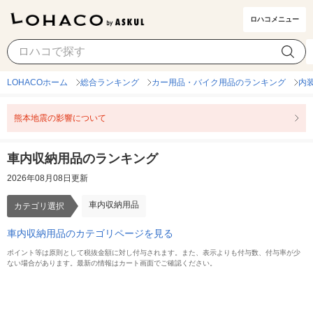
ロハコメニュー
車内収納用品
カテゴリ選択
LOHACOホーム
総合ランキング
カー用品・バイク用品のランキング
内
熊本地震の影響について
車内収納用品のランキング
2026年08月08日更新
車内収納用品
カテゴリ選択
車内収納用品のカテゴリページを見る
ポイント等は原則として税抜金額に対し付与されます。また、表示よりも付与数、付与率が少
ない場合があります。最新の情報はカート画面でご確認ください。