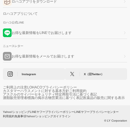
ロハコアプリをダウンロード
ロハコアプリについて
ロハコ公式LINE
お得な最新情報をLINEでお届けします
ニュースレター
お得な最新情報をメールでお届けします
Instagram
X（旧Twitter）
ご利用上の注意
LOHACOプライバシーポリシー
カスタマーハラスメントに対する基本方針
ご利用規約
アスクルのサイバーセキュリティ
特定商取引法に基づく表記
酒類販売管理者標識の掲示
古物営業法に基づく表記
医薬品の販売に関する表示
Yahoo!ショッピング
LINEヤフープライバシーポリシー
LINEヤフープライバシーセンター
利用規約
免責事項
Yahoo!ショッピングガイドライン
© LY Corporation