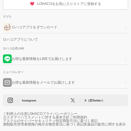
LOHACOをお気に入りストアに登録する
アプリ
ロハコアプリをダウンロード
ロハコアプリについて
ロハコ公式LINE
お得な最新情報をLINEでお届けします
ニュースレター
お得な最新情報をメールでお届けします
Instagram
X（旧Twitter）
ご利用上の注意
LOHACOプライバシーポリシー
カスタマーハラスメントに対する基本方針
ご利用規約
アスクルのサイバーセキュリティ
特定商取引法に基づく表記
酒類販売管理者標識の掲示
古物営業法に基づく表記
医薬品の販売に関する表示