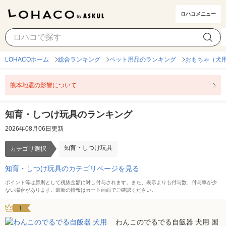
ロハコメニュー
知育・しつけ玩具
カテゴリ選択
LOHACOホーム
総合ランキング
ペット用品のランキング
おもちゃ（犬
熊本地震の影響について
知育・しつけ玩具のランキング
2026年08月06日更新
知育・しつけ玩具
カテゴリ選択
知育・しつけ玩具のカテゴリページを見る
ポイント等は原則として税抜金額に対し付与されます。また、表示よりも付与数、付与率が少
ない場合があります。最新の情報はカート画面でご確認ください。
1
わんこのでるでる自飯器 犬用 国