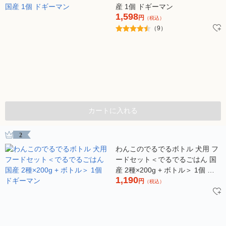
産 1個 ドギーマン
1,598
円
（税込）
（9）
カートに入れる
2
わんこのでるでるボトル 犬用 フ
ードセット＜でるでるごはん 国
産 2種×200g + ボトル＞ 1個 ド
1,190
ギーマン
円
（税込）