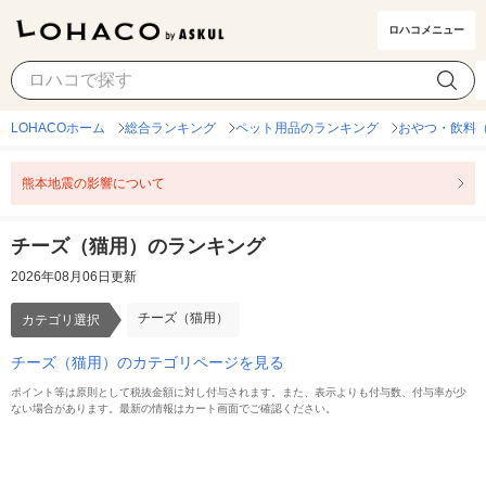
ロハコメニュー
チーズ（猫用）
カテゴリ選択
LOHACOホーム
総合ランキング
ペット用品のランキング
おやつ・飲料
熊本地震の影響について
チーズ（猫用）のランキング
2026年08月06日更新
チーズ（猫用）
カテゴリ選択
チーズ（猫用）のカテゴリページを見る
ポイント等は原則として税抜金額に対し付与されます。また、表示よりも付与数、付与率が少
ない場合があります。最新の情報はカート画面でご確認ください。