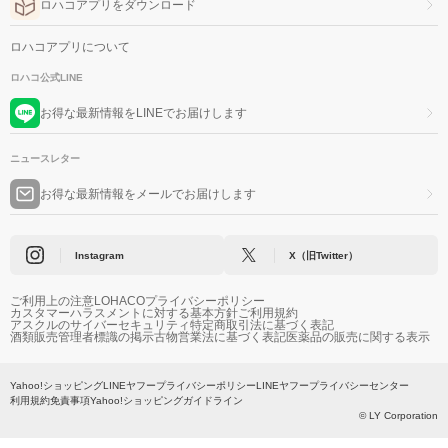
ロハコアプリをダウンロード
ロハコアプリについて
ロハコ公式LINE
お得な最新情報をLINEでお届けします
ニュースレター
お得な最新情報をメールでお届けします
Instagram
X（旧Twitter）
ご利用上の注意
LOHACOプライバシーポリシー
カスタマーハラスメントに対する基本方針
ご利用規約
アスクルのサイバーセキュリティ
特定商取引法に基づく表記
酒類販売管理者標識の掲示
古物営業法に基づく表記
医薬品の販売に関する表示
Yahoo!ショッピング
LINEヤフープライバシーポリシー
LINEヤフープライバシーセンター
利用規約
免責事項
Yahoo!ショッピングガイドライン
© LY Corporation