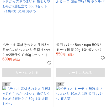
ペティオ 素材そのまま 生後3ヶ
犬用 おやつ Bon・rupa BONふ
月からのさつまいも 角切りやわ
るーつ 国産 20g 1袋 ボンルパ
550
らか2層仕立て 60g 1セット（1
円
（税込）
630
袋×3）犬用 おやつ
円
（税込）
カートに入れる
カートに入れる
36
37