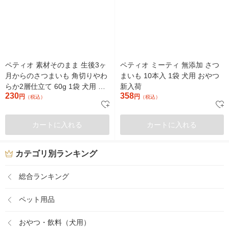
ペティオ 素材そのまま 生後3ヶ
ペティオ ミーティ 無添加 さつ
月からのさつまいも 角切りやわ
まいも 10本入 1袋 犬用 おやつ
らか2層仕立て 60g 1袋 犬用 お
新入荷
230
358
やつ
円
円
（税込）
（税込）
カートに入れる
カートに入れる
カテゴリ別ランキング
総合ランキング
ペット用品
おやつ・飲料（犬用）