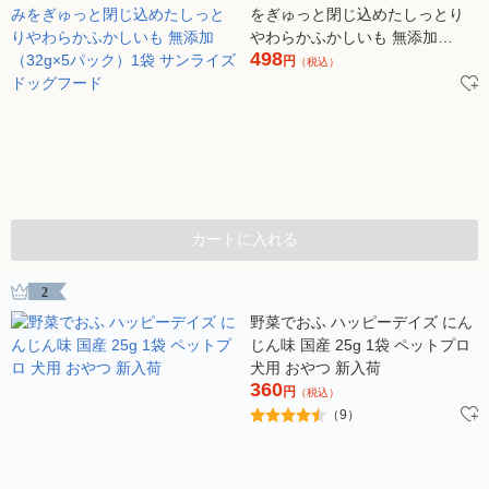
をぎゅっと閉じ込めたしっとり
やわらかふかしいも 無添加
498
（32g×5パック）1袋 サンライズ
円
（税込）
ドッグフード
カートに入れる
2
野菜でおふ ハッピーデイズ にん
じん味 国産 25g 1袋 ペットプロ
犬用 おやつ 新入荷
360
円
（税込）
（9）