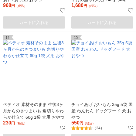
968
1,680
円
袋）1セット（1袋×3）犬用 お
円
（税込）
（税込）
やつ
カートに入れる
カートに入れる
14
15
ペティオ 素材そのまま 生後3ヶ
チョイあげ おいもん 35g 5袋 国
月からのさつまいも 角切りやわ
産 わんわん ドッグフード 犬 お
らか仕立て 60g 1袋 犬用 おやつ
やつ
230
550
円
円
（税込）
（税込）
（24）