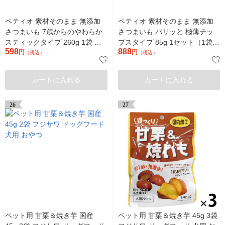
ペティオ 素材そのまま 無添加
ペティオ 素材そのまま 無添加
さつまいも 7歳からのやわらか
さつまいも パリッと 極薄チッ
スティックタイプ 260g 1袋 犬
プスタイプ 85g 1セット（1袋
598
888
用 おやつ
円
×3）犬用 おやつ 新入荷
円
（税込）
（税込）
カートに入れる
カートに入れる
26
27
ペット用 甘栗＆焼き芋 国産
ペット用 甘栗＆焼き芋 45g 3袋