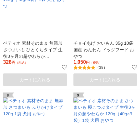
ペティオ 素材そのまま 無添加
チョイあげ おいもん 35g 10袋
さつまいも ひとくちタイプ 生
国産 わんわん ドッグフード お
後3ヶ月の超やわらか
やつ
328
1,050
120g（40g×3袋）1袋 犬用 おや
円
円
（税込）
（税込）
（38）
つ
カートに入れる
カートに入れる
8
9