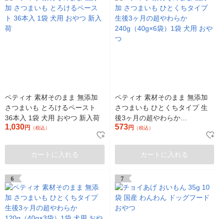
ペティオ 素材そのまま 無添加
ペティオ 素材そのまま 無添加
さつまいも とろけるペースト
さつまいも ひとくちタイプ 生
36本入 1袋 犬用 おやつ 新入荷
後3ヶ月の超やわらか
1,030
573
円
240g（40g×6袋）1袋 犬用 おや
円
（税込）
（税込）
つ
カートに入れる
カートに入れる
6
7