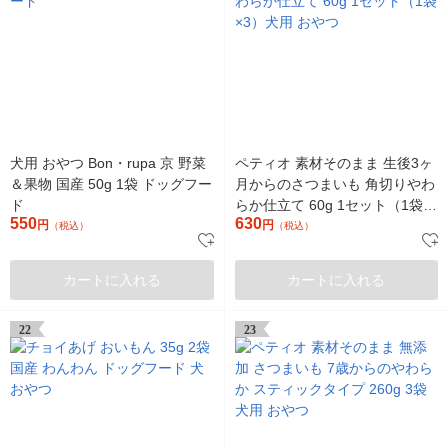
犬用 おやつ Bon・rupa 京 野菜
ペティオ 素材そのまま 生後3ヶ
＆果物 国産 50g 1袋 ドッグフー
月からのさつまいも 角切りやわ
ド
らか仕立て 60g 1セット（1袋
550
630
円
×3）犬用 おやつ
円
（税込）
（税込）
カートに入れる
カートに入れる
22
23