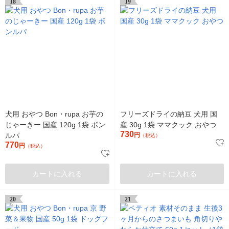
18
19
犬用 おやつ Bon・rupa お芋の
フリーズドライの納豆 犬用 国
じゃーきー 国産 120g 1袋 ボン
産 30g 1袋 ママクック おやつ
730
ルパ
円
（税込）
770
円
（税込）
カートに入れる
カートに入れる
20
21