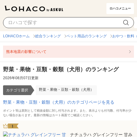
ロハコメニュー
野菜・果物・豆類・穀類（犬用）
カテゴリ選択
LOHACOホーム
総合ランキング
ペット用品のランキング
おやつ・飲料
熊本地震の影響について
野菜・果物・豆類・穀類（犬用）のランキング
2026年08月07日更新
野菜・果物・豆類・穀類（犬用）
カテゴリ選択
野菜・果物・豆類・穀類（犬用）のカテゴリページを見る
ポイント等は原則として税抜金額に対し付与されます。また、表示よりも付与数、付与率が少
ない場合があります。最新の情報はカート画面でご確認ください。
1
ナチュラハ グレインフリー 甘み