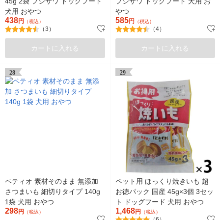
45g 2袋 フジサワ ドッグフード
フジサワ ドッグフード 犬用 お
犬用 おやつ
やつ
438
585
円
円
（税込）
（税込）
（3）
（4）
カートに入れる
カートに入れる
28
29
ペティオ 素材そのまま 無添加
ペット用 ほっくり焼きいも 超
さつまいも 細切りタイプ 140g
お徳パック 国産 45g×3個 3セッ
1袋 犬用 おやつ
ト ドッグフード 犬用 おやつ
298
1,468
円
円
（税込）
（税込）
（6）