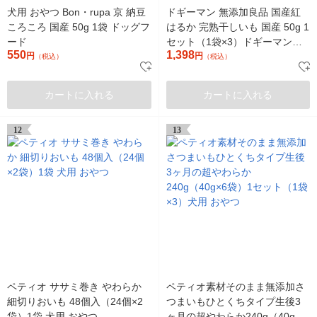
犬用 おやつ Bon・rupa 京 納豆
ドギーマン 無添加良品 国産紅
ころころ 国産 50g 1袋 ドッグフ
はるか 完熟干しいも 国産 50g 1
ード
セット（1袋×3）ドギーマンハ
550
1,398
円
ヤシ 犬用 おやつ
円
（税込）
（税込）
カートに入れる
カートに入れる
12
13
ペティオ ササミ巻き やわらか
ペティオ素材そのまま無添加さ
細切りおいも 48個入（24個×2
つまいもひとくちタイプ生後3
袋）1袋 犬用 おやつ
ヶ月の超やわらか240g（40g×6