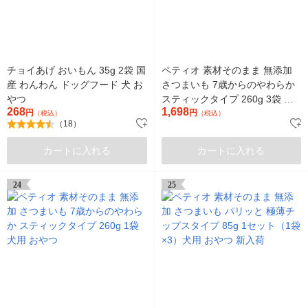
チョイあげ おいもん 35g 2袋 国
ペティオ 素材そのまま 無添加
産 わんわん ドッグフード 犬 お
さつまいも 7歳からのやわらか
やつ
スティックタイプ 260g 3袋 犬
268
1,698
円
用 おやつ
円
（税込）
（税込）
（18）
カートに入れる
カートに入れる
24
25