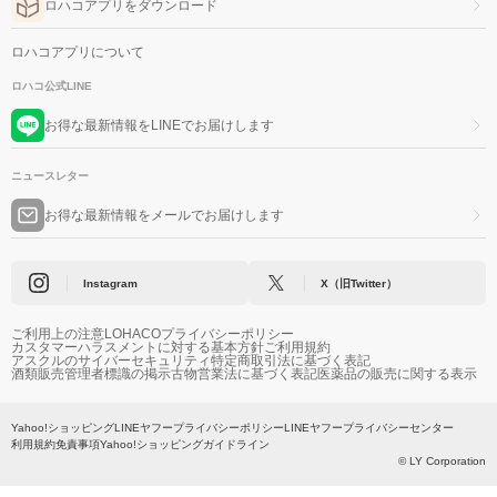
ロハコアプリをダウンロード
ロハコアプリについて
ロハコ公式LINE
お得な最新情報をLINEでお届けします
ニュースレター
お得な最新情報をメールでお届けします
Instagram
X（旧Twitter）
ご利用上の注意
LOHACOプライバシーポリシー
カスタマーハラスメントに対する基本方針
ご利用規約
アスクルのサイバーセキュリティ
特定商取引法に基づく表記
酒類販売管理者標識の掲示
古物営業法に基づく表記
医薬品の販売に関する表示
Yahoo!ショッピング
LINEヤフープライバシーポリシー
LINEヤフープライバシーセンター
利用規約
免責事項
Yahoo!ショッピングガイドライン
© LY Corporation