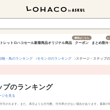
獲得はこちら
レ
トレット
ロハコセール
新着商品
オリジナル商品
クーポン
まとめ割
キ
動物・鳥のランキング
モモンガのランキング
ステージ・ステップ
ップのランキング
ージを見る
付与されます。また、表示よりも付与数、付与率が少ない場合があります。最新の